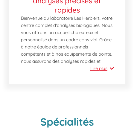
analyses précises et
rapides
Bienvenue au laboratoire Les Herbiers, votre
centre complet d'analyses biologiques. Nous
vous offrons un accueil chaleureux et
personnalisé dans un cadre convivial. Grâce
à notre équipe de professionnels
compétents et à nos équipements de pointe,
nous assurons des analyses rapides et
fiables, toujours dans le respect de votre
Lire plus
confidentialité. Que vous ayez besoin d'un
test sanguin, d'un dépistage de MST ou
d'une autre analyse médicale, notre
laboratoire est à votre service pour
répondre à vos besoins de santé.
Pourquoi choisir notre laboratoire dès
Spécialités
aujourd'hui ?
Visitez notre laboratoire maintenant pour