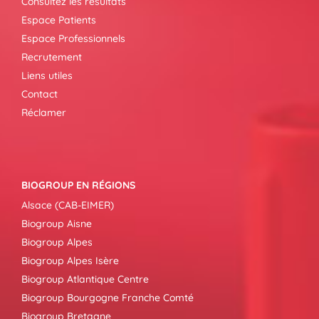
Consultez les résultats
Espace Patients
Espace Professionnels
Recrutement
Liens utiles
Contact
Réclamer
BIOGROUP EN RÉGIONS
Alsace (CAB-EIMER)
Biogroup Aisne
Biogroup Alpes
Biogroup Alpes Isère
Biogroup Atlantique Centre
Biogroup Bourgogne Franche Comté
Biogroup Bretagne