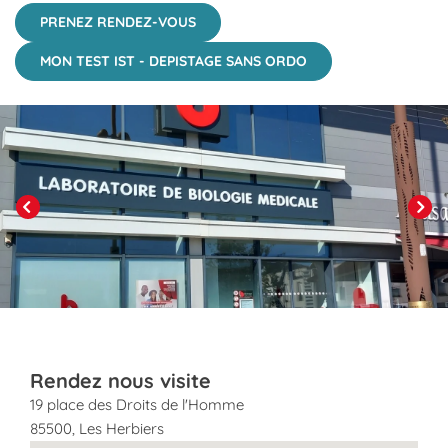
PRENEZ RENDEZ-VOUS
MON TEST IST - DEPISTAGE SANS ORDO
Click to View in Slide Show
Previous
Next
Rendez nous visite
19 place des Droits de l'Homme
85500
,
Les Herbiers