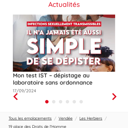
Actualités
t
Mon test IST – dépistage au
Rose
laboratoire sans ordonnance
de la
17/09/2024
01/10
Prev
Next
Tous les emplacements
/
Vendée
/
Les Herbiers
/
19 place des Droits de l'Homme