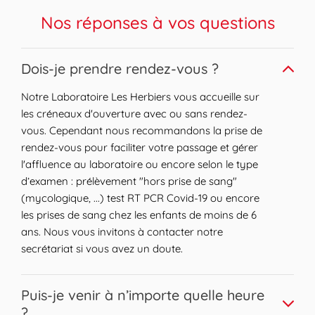
de Communes du Pays des Herbiers, elle
propose de nombreux espaces verts et lieux
Nos réponses à vos questions
d'intérêt comme La Guerche et La Motte.
Vous pouvez également découvrir la place
Expand or collapse answer
Dois-je prendre rendez-vous ?
du Petit Bourg, une zone animée de la ville.
Les quartiers comme La Sablière et La
Notre Laboratoire Les Herbiers vous accueille sur
Simmonière ajoutent au charme de cet
les créneaux d'ouverture avec ou sans rendez-
endroit dynamique, bien desservi par les
vous. Cependant nous recommandons la prise de
transports et propice pour résider ou y
rendez-vous pour faciliter votre passage et gérer
travailler.
l'affluence au laboratoire ou encore selon le type
d’examen : prélèvement "hors prise de sang"
(mycologique, ...) test RT PCR Covid-19 ou encore
les prises de sang chez les enfants de moins de 6
ans. Nous vous invitons à contacter notre
secrétariat si vous avez un doute.
Expand or collapse answer
Puis-je venir à n’importe quelle heure
?