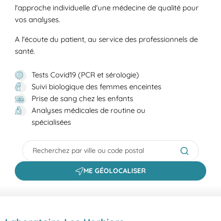
l'approche individuelle d'une médecine de qualité pour
vos analyses.
A l'écoute du patient, au service des professionnels de
santé.
Tests Covid19 (PCR et sérologie)
Suivi biologique des femmes enceintes
Prise de sang chez les enfants
Analyses médicales de routine ou
spécialisées
City, State/Province, Zip or City & Country
Submit a s
ME GÉOLOCALISER