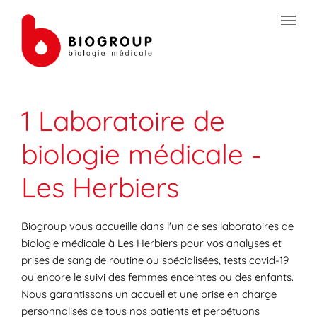
Skip to content
Link to main website
Open mobile menu
Return to Nav
Link Opens in New Tab
Link Opens in New Tab
Link Opens in New Tab
Link Opens in New Tab
Link Opens in New Tab
Link Opens in New Tab
Link Opens in New Tab
TRANSMISSION SÉCURISÉE DE DOCUMENTS
1 Laboratoire de
PRÉPAREZ VOS ANALYSES
biologie médicale -
LES SPÉCIALITÉS DE LA BIOLOGIE
Les Herbiers
VOTRE ESPACE PATIENT
LES ACTUALITÉS SANTÉ
Biogroup vous accueille dans l'un de ses laboratoires de
biologie médicale à Les Herbiers pour vos analyses et
prises de sang de routine ou spécialisées, tests covid-19
ou encore le suivi des femmes enceintes ou des enfants.
Nous garantissons un accueil et une prise en charge
personnalisés de tous nos patients et perpétuons