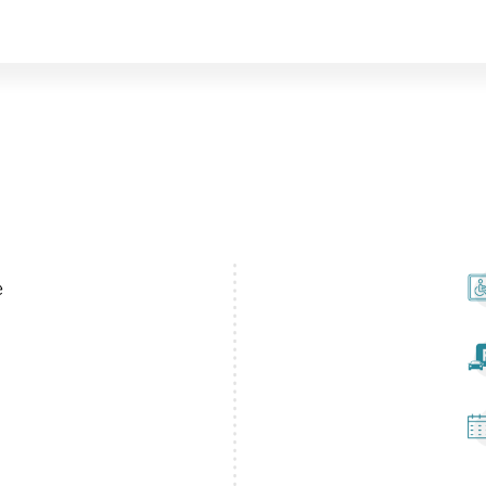
réduits et de résultats rapides pour retrouver la tranquillité d'es
lète de services de santé, assurée par des professionnels comme
rvices :
é optimal
en
ossesse
e
hromatose
la sécurité des informations personnelles des patients.
th Cawell à Hyères, les options de transport public sont nombreus
de bus à proximité incluent Gare (Hyères) avec les lignes 16, 17, 