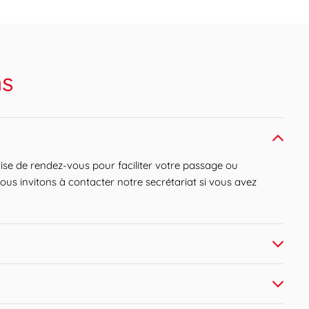
ns
se de rendez-vous pour faciliter votre passage ou
ous invitons à contacter notre secrétariat si vous avez
horaire en respectant les conditions de jeûne
ble que nous ne réalisions plus les prises de sang à
dessous une liste non-exhaustive des principaux