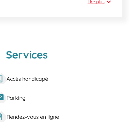
prit que vous méritez. Rendez-vous aujourd'hui sans
Lire plus
 nos infirmiers, techniciens de laboratoire et
Services
Accès handicapé
Parking
Rendez-vous en ligne
es. Vous pouvez emprunter le train via la gare de
23, 29, 39, 67, HY01, et HY16, ou encore Grand Marché