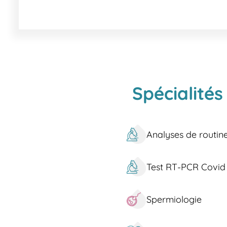
agendas les plus chargés. Profitez de délais d'attente 
attendre pour vos analyses !
Quels services proposons-nous à Hyères ?
Notre laboratoire à Hyères vous offre une gamme comp
biologistes qualifiés. Voici quelques exemples de nos se
Analyses de sang et prélèvements sanguins
Spécialités
Tests de dépistage MST/IST et testé HPV
Bilans sanguins complets pour un suivi de sant
Tests d'allergies, y compris alimentaires et glut
DPNI et tests de trisomie 21 pour un suivi de gr
Analyses de routin
Prélèvements spécialisés, y compris hématoc
Spermogrammes et spermiologie
Test RT-PCR Covid
Chaque service est conçu pour garantir la fiabilité et 
Spermiologie
Comment nous trouver à Hyères ?
Pour venir jusqu'à notre laboratoire situé avenue Edi
Hyères avec des services TER et TGV INOUI. Les arrêts 