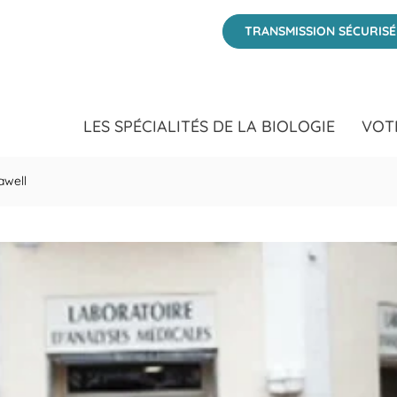
D&#39;AZUR at 45 Avenue Edith Cawell Hyères, Var
TRANSMISSION SÉCURIS
LES SPÉCIALITÉS DE LA BIOLOGIE
VOT
awell