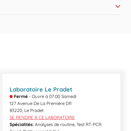
tialité vos résultats, demandez-le à l’accueil !
de la Pompe à Protons depuis 15 jours (omeprazole,
ac depuis la veille au soir, arrêt du traitement aux
e mail crypté ou en accédant au serveur de résultat
zol, rabéprazol). HOMOCYSTEINE PARATHORMONE – PTH
enue, nos secrétaires médicales pourront vous
Laboratoire Le Pradet
Fermé
-
Ouvre à
07:00
Samedi
127 Avenue De La Première Dfl
83220
,
Le Pradet
SE RENDRE À CE LABORATOIRE
Spécialités:
Analyses de routine, Test RT-PCR