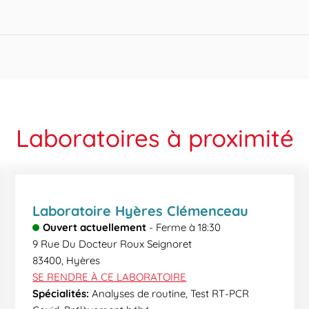
ndre à l’ensemble de vos questions et interpréter en toute confiden
tonine) : Arrêt du traitement aux IPP antiulcéreux, Inhibiteurs 
SLAPS – CTX CRYOGLOBULINE GLYCEMIE A JEUN HELIKIT : Pas de tab
r voie électronique, plus rapide et plus écologique, sous forme d
is 15 jours : omeprazole, ésoméprazole, lanzoprazol, pentopra
alisés peuvent demander un délai supplémentaire. Lors de votre v
IDIQUE
Laboratoires à proximité
Laboratoire Hyères Clémenceau
Ouvert actuellement
-
Ferme à
18:30
9 Rue Du Docteur Roux Seignoret
83400
,
Hyères
SE RENDRE À CE LABORATOIRE
Spécialités:
Analyses de routine, Test RT-PCR