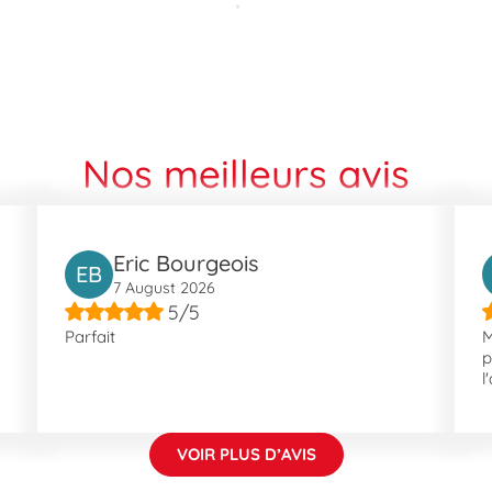
es mêmes lignes. Ces accès facilités vous permettent de nous re
et résidentiels, avec des quartiers comme Costebelle et Le Ceinturon
e l'histoire et le charme, ainsi que des espaces verts comme le Par
Nos meilleurs avis
s vues panoramiques mais également des activités nautiques varié
nt-Blaise et le Jardin Remarquable, offrent diverses manières de pro
Eric Bourgeois
EB
7 August 2026
5/5
Parfait
M
p
l
VOIR PLUS D’AVIS