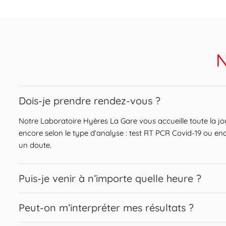
N
Expand or collapse answer
Dois-je prendre rendez-vous ?
Notre Laboratoire Hyères La Gare vous accueille toute la j
encore selon le type d’analyse : test RT PCR Covid-19 ou enc
un doute.
Expand or collapse answer
Puis-je venir à n’importe quelle heure ?
Nous vous accueillons sur une large plage horaire. Les prise
Expand or collapse answer
Peut-on m’interpréter mes résultats ?
éventuelles. Afin d’assurer une fiabilité optimale des résulta
partir d’une certaine heure. Renseignez-vous sur les heures