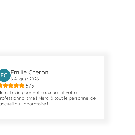
joindre sans encombre pour vos rendez-vous médicaux.
 qui rendent le quotidien agréable. Parmi les lieux
c Sainte-Claire, contribuant à un environnement sain et
es. Les courts de tennis du complexe aquatique, ainsi
fiter de son temps libre dans cette ville accessible.
Emilie Cheron
EC
6 August 2026
5/5
erci Lucie pour votre accueil et votre
rofessionnalisme ! Merci à tout le personnel de
'accueil du Laboratoire !