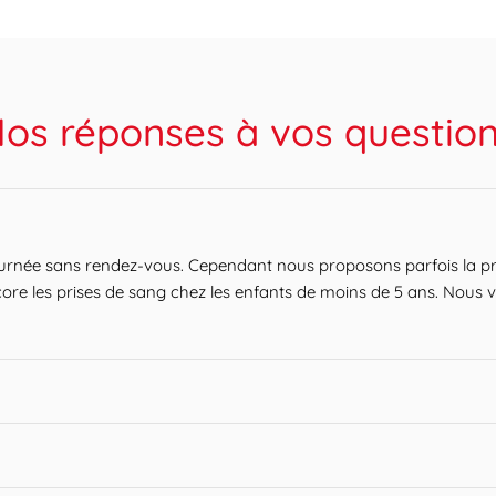
os réponses à vos questio
ournée sans rendez-vous. Cependant nous proposons parfois la pri
ore les prises de sang chez les enfants de moins de 5 ans. Nous v
s de sang peuvent être réalisées pour la plupart sans contrainte 
ts en évitant le stockage de votre prélèvement sur site, il est possi
 limites de prélèvements dans le champ « horaire ». Retrouvez ci-