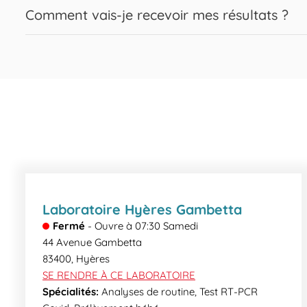
Bien sûr, nos biologistes Biogroup sont disponibles pour répo
Expand or collapse answer
examens nécessitant d’être à jeun : CALCITONINE (Thyrocalci
Comment vais-je recevoir mes résultats ?
ésoméprazole, lanzoprazol, pentoprazol, rabéprazol). CROS
Classiquement, vous recevrez vos résultats le jour même, pa
IPP antiulcéreux (Inhibiteurs de la Pompe à Protons depu
sécurisé de votre laboratoire. Certains examens plus spéci
PHOSPHORE TESTOSTERONE TRIGLYCERIDES – BILAN LIP
informer des délais de rendu.
Laboratoire Hyères Gambetta
Fermé
-
Ouvre à
07:30
Samedi
44 Avenue Gambetta
83400
,
Hyères
SE RENDRE À CE LABORATOIRE
Spécialités:
Analyses de routine, Test RT-PCR