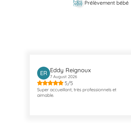
Prélèvement bébé
et Guynemer qui desservent d'autres secteurs avec l
Notre laboratoire est également accessible en voiture.
En savoir plus sur Hyères
Hyères est une ville offrant divers attraits pratiques 
d'intérêt, on trouve Vieux Ville, un endroit qui respir
apaisant. Le port de Hyères fournit non seulement de
que des destinations culturelles telles que la Tour Sai
Eddy Reignoux
ER
7 August 2026
5/5
Super accueillant, très professionnels et
aimable.