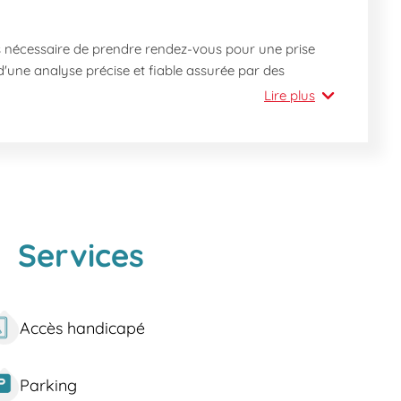
pas nécessaire de prendre rendez-vous pour une prise
 d'une analyse précise et fiable assurée par des
Lire plus
Services
Accès handicapé
s 'Centre Administratif' ou 'Le Catalogne' via le Bus
itués à proximité du centre-ville, ce qui permet de
Parking