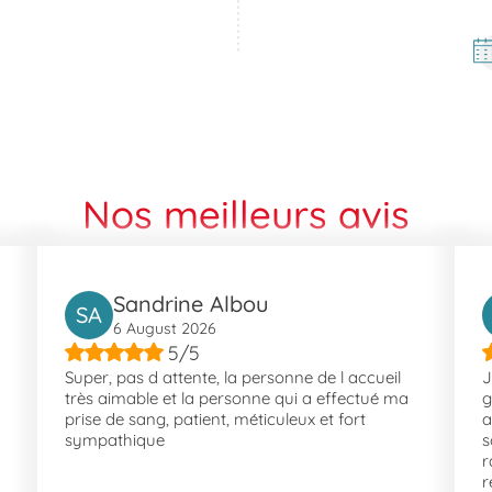
rayant mêlant histoire et nature. La ville est connue pour son Centre 
nt aussi accès au Pont de la Pierre et au Parc Du Clos De La Tour
éditerranée, Fréjus bénéficie d'un réseau de transports et d'inf
Nos meilleurs avis
Sandrine Albou
SA
6 August 2026
5/5
Super, pas d attente, la personne de l accueil
J
très aimable et la personne qui a effectué ma
g
prise de sang, patient, méticuleux et fort
a
sympathique
s
r
r