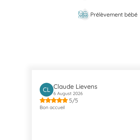
Notre laboratoire est également accessible en voiture.
Prélèvement bébé
À propos de Fréjus
Fréjus, située sur la Côte d'Azur, profite d'un cadre att
comme le Théâtre Romain. Les résidents et visiteurs o
proche de la Communauté d'Agglomération Var Estérel M
Claude Lievens
CL
6 August 2026
5/5
Bon accueil