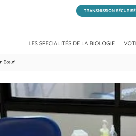
BIOGROUP CÔTE D&#39;AZUR at 164 Boulevard Lucien Bœuf Fréjus,
TRANSMISSION SÉCURIS
LES SPÉCIALITÉS DE LA BIOLOGIE
VOT
en Bœuf