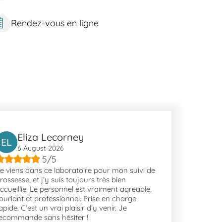
Rendez-vous en ligne
Historique, la Vieille Ville et des lieux culturels
, offrant des espaces verts pour se détendre. En étant
rastructures facilitant les déplacements au quotidien.
Eliza Lecorney
EL
6 August 2026
5/5
e viens dans ce laboratoire pour mon suivi de
rossesse, et j’y suis toujours très bien
ccueillie. Le personnel est vraiment agréable,
ouriant et professionnel. Prise en charge
apide. C’est un vrai plaisir d’y venir. Je
ecommande sans hésiter !