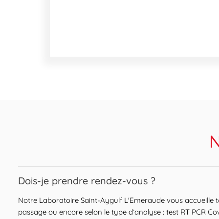
N
Expand or collapse answer
Dois-je prendre rendez-vous ?
Notre Laboratoire Saint-Aygulf L'Emeraude vous accueille t
passage ou encore selon le type d’analyse : test RT PCR Cov