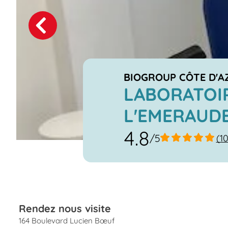
Previous
Next
BIOGROUP CÔTE D'A
LABORATOIR
L'EMERAUD
4.8
/5
(10
Rendez nous visite
164 Boulevard Lucien Bœuf