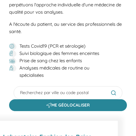
perpétuons l'approche individuelle d'une médecine de
qualité pour vos analyses.
A l'écoute du patient, au service des professionnels de
santé.
Tests Covid19 (PCR et sérologie)
Suivi biologique des femmes enceintes
Prise de sang chez les enfants
Analyses médicales de routine ou
spécialisées
City, State/Province, Zip or City & Country
Submit a s
ME GÉOLOCALISER