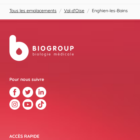
Tous les emplacements
/
Val-d'Oise
/
Enghien-les-Bains
Pour nous suivre
ACCÈS RAPIDE