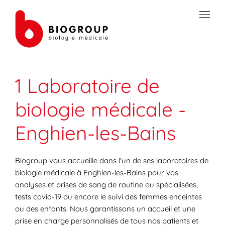
Skip to content
Link to main website
Open mobile menu
Return to Nav
Link Opens in New Tab
Link Opens in New Tab
Link Opens in New Tab
Link Opens in New Tab
Link Opens in New Tab
Link Opens in New Tab
Link Opens in New Tab
TRANSMISSION SÉCURISÉE DE DOCUMENTS
1 Laboratoire de
PRÉPAREZ VOS ANALYSES
biologie médicale -
LES SPÉCIALITÉS DE LA BIOLOGIE
Enghien-les-Bains
VOTRE ESPACE PATIENT
LES ACTUALITÉS SANTÉ
Biogroup vous accueille dans l'un de ses laboratoires de
biologie médicale à Enghien-les-Bains pour vos
analyses et prises de sang de routine ou spécialisées,
tests covid-19 ou encore le suivi des femmes enceintes
ou des enfants. Nous garantissons un accueil et une
prise en charge personnalisés de tous nos patients et