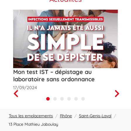
t
Mon test IST – dépistage au
Rose
laboratoire sans ordonnance
de la
17/09/2024
01/10
Prev
Next
Tous les emplacements
/
Rhône
/
Saint-Genis-Laval
/
13 Place Mathieu Jaboulay