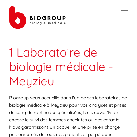
Skip to content
Link to main website
Open mobile menu
Return to Nav
Link Opens in New Tab
Link Opens in New Tab
Link Opens in New Tab
Link Opens in New Tab
Link Opens in New Tab
Link Opens in New Tab
Link Opens in New Tab
TRANSMISSION SÉCURISÉE DE DOCUMENTS
1 Laboratoire de
PRÉPAREZ VOS ANALYSES
biologie médicale -
LES SPÉCIALITÉS DE LA BIOLOGIE
Meyzieu
VOTRE ESPACE PATIENT
LES ACTUALITÉS SANTÉ
Biogroup vous accueille dans l'un de ses laboratoires de
biologie médicale à Meyzieu pour vos analyses et prises
de sang de routine ou spécialisées, tests covid-19 ou
encore le suivi des femmes enceintes ou des enfants.
Nous garantissons un accueil et une prise en charge
personnalisés de tous nos patients et perpétuons