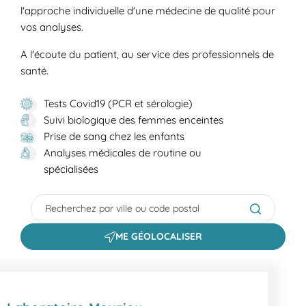
l'approche individuelle d'une médecine de qualité pour
vos analyses.
A l'écoute du patient, au service des professionnels de
santé.
Tests Covid19 (PCR et sérologie)
Suivi biologique des femmes enceintes
Prise de sang chez les enfants
Analyses médicales de routine ou
spécialisées
City, State/Province, Zip or City & Country
Submit a s
ME GÉOLOCALISER