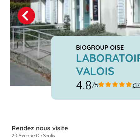
Previous
Next
BIOGROUP OISE
LABORATOIR
VALOIS
4.8
/5
(1
Rendez nous visite
20 Avenue De Senlis