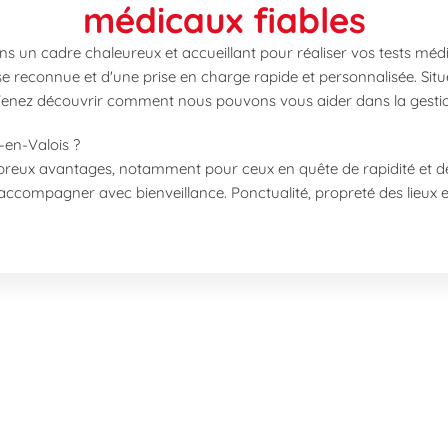
médicaux fiables
s un cadre chaleureux et accueillant pour réaliser vos tests médi
se reconnue et d'une prise en charge rapide et personnalisée. Si
 Venez découvrir comment nous pouvons vous aider dans la gestio
-en-Valois ?
mbreux avantages, notamment pour ceux en quête de rapidité et d
accompagner avec bienveillance. Ponctualité, propreté des lieux et
-vous pour bénéficier d'une prise en charge immédiate.
ratoire adaptés à vos besoins à Crépy-en-Valois :
imentaire
s
 la trisomie 21