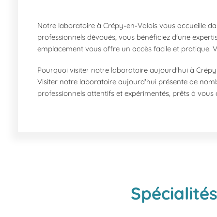
Notre laboratoire à Crépy-en-Valois vous accueille dan
professionnels dévoués, vous bénéficiez d'une experti
emplacement vous offre un accès facile et pratique.
Pourquoi visiter notre laboratoire aujourd'hui à Crépy
Visiter notre laboratoire aujourd'hui présente de no
professionnels attentifs et expérimentés, prêts à vous 
notre centre. De plus, vous pouvez venir sans rendez
Quels services proposons-nous à Crépy-en-Valois ?
Nous offrons une gamme complète de services de labo
Analyses de sang et bilans sanguins
Tests de dépistage MST, IST, et HPV
Tests d'allergies alimentaires et de tolérance al
Spécialité
Tests spécifiques comme le dépistage DPNI pour
Prélèvements sanguins sans rendez-vous