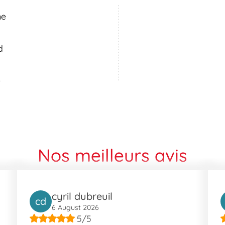
ète gestationnel et surveiller l'hémachromatose.
ne
ions de transport s'offrent à vous. Nous sommes facilement access
r ceux qui voyagent en train, les lignes K et TER vous amènent dir
d
 emplacement.
é
avantages pratiques pour ses résidents et visiteurs. Située dans l
ur dynamique intégrant plusieurs zones attractives comme Boui
utres sites tels que la Piste de BMX ou le Pont de Saint-Ladre app
toire locale.
Nos meilleurs avis
cyril dubreuil
cd
6 August 2026
5/5