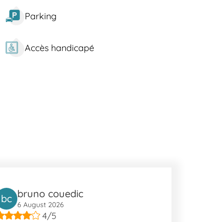
Parking
ibles via le bus 2 à l'arrêt Parc Saint-Agathe et
ectement à Crépy-en-Valois. Enfin, le bus ligne 1 vous
Accès handicapé
'Oise, elle fait partie intégrante de la
llant et Mermont Grand. Le parc Géresme invite à la
ortent une touche sportive à la région. La Croix des
bruno couedic
bc
6 August 2026
4/5