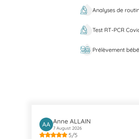
Services spécialisés pour diagnostiquer le diab
Analyses de routi
Comment nous trouver à Crépy-en-Valois ?
Pour nous rejoindre à Crépy-en-Valois, différentes opt
également desservies par les bus 1 et 2 à la Gare. Pou
Test RT-PCR Covi
dépose à l'arrêt Michel Dupuy, tout proche de notre
Notre laboratoire est également accessible en voiture.
Prélèvement béb
À propos de Crépy-en-Valois
Crépy-en-Valois est une charmante commune offrant des 
Communauté de Communes du Pays de Valois, un secte
détente entre les rendez-vous médicaux, tandis que d’a
Pèlerins est un autre lieu d'intérêt qui témoigne de l'his
Anne ALLAIN
AA
7 August 2026
5/5