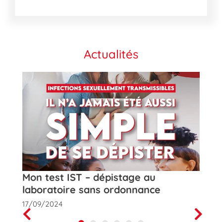
Actualités
t
Mon test IST – dépistage au
Rose
laboratoire sans ordonnance
de la
17/09/2024
01/10
Prev
Next