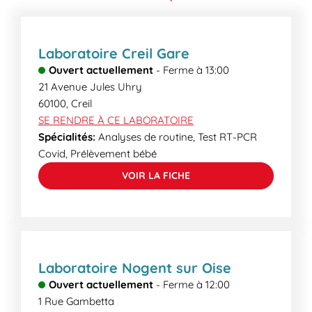
laboratoire. Certains examens plus spécialisés
peuvent demander un délai supplémentaire. Lors
de votre venue, nos secrétaires médicales
Laboratoire Creil Gare
pourront vous informer des délais de rendu.
Ouvert actuellement
-
Ferme à
13:00
21 Avenue Jules Uhry
60100
,
Creil
SE RENDRE À CE LABORATOIRE
Spécialités:
Analyses de routine, Test RT-PCR
Covid, Prélèvement bébé
VOIR LA FICHE
Laboratoire Nogent sur Oise
Ouvert actuellement
-
Ferme à
12:00
1 Rue Gambetta