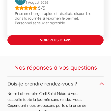
1 August 2026
spontanée.
5/5
Notre laboratoire est également accessible
Prise en charge rapide et résultats disponible
en voiture.
dans la journée si l’examen le permet.
Personnel sérieux et agréable.
À propos de Creil
Creil est une ville dynamique faisant partie
de la Communauté d'Agglomération Creil
VOIR PLUS D’AVIS
Sud Oise. Elle offre une vie citadine équilibrée
avec l'attrayant Parc Hébert et des
infrastructures importantes comme le Pont
de Laversine. Pratique pour les habitants et
Nos réponses à vos questions
visiteurs, Creil propose diverses commodités
à proximité, incluant des centres
commerciaux, écoles et équipements
Expand or collapse answer
Dois-je prendre rendez-vous ?
sportifs. Les quartiers de Vaux et Le Plessis
Pommeraye contribuent à faire de Creil un
Notre Laboratoire Creil Saint Médard vous
lieu de résidence pratique, offrant un accès
accueille toute la journée sans rendez-vous.
facile aux services essentiels et de loisirs tout
Cependant nous proposons parfois la prise de
en restant bien relié aux autres zones