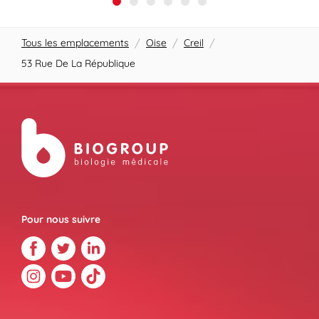
Tous les emplacements
/
Oise
/
Creil
/
53 Rue De La République
Pour nous suivre