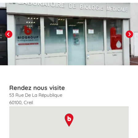
Click to View in Slide Show
Previous
Next
Rendez nous visite
53 Rue De La République
60100
,
Creil
map pin