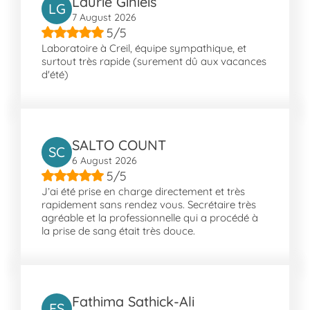
Laurie Ginieis
LG
équipe de techniciens de laboratoire et
7 August 2026
biologistes qualifiés, assurant la
5/5
confidentialité et la sécurité des résultats
Laboratoire à Creil, équipe sympathique, et
obtenus grâce à notre équipement de
surtout très rapide (surement dû aux vacances
pointe.
d'été)
Comment nous trouver dans Creil?
Pour nous rejoindre, plusieurs lignes de bus
sont disponibles : arrêts Berthe Fouchère, 8
SALTO COUNT
SC
Mai, Michelet pour les lignes A, B, D, et EXAL
6 August 2026
vous facilitent l'accès à notre laboratoire
5/5
situé rue de la République. Les arrêts Bas
J’ai été prise en charge directement et très
des Tufs et Léon Blum sont également
rapidement sans rendez vous. Secrétaire très
agréable et la professionnelle qui a procédé à
desservis par ces lignes, permettant une
la prise de sang était très douce.
accessibilité optimale. Nous sommes situés
au croisement de carrefours principaux de
la ville, près d'autres établissements
médicaux et services publics, ce qui simplifie
Fathima Sathick-Ali
votre venue pour toute visite planifiée ou
FS