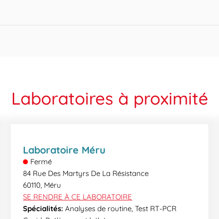
ndre à l’ensemble de vos questions et interpréter en toute confiden
r voie électronique, plus rapide et plus écologique, sous forme d
alisés peuvent demander un délai supplémentaire. Lors de votre v
Laboratoires à proximité
Laboratoire Méru
Fermé
84 Rue Des Martyrs De La Résistance
60110
,
Méru
SE RENDRE À CE LABORATOIRE
Spécialités:
Analyses de routine, Test RT-PCR