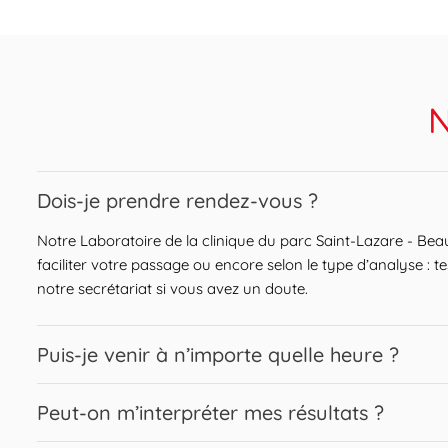
N
Expand or collapse answer
Dois-je prendre rendez-vous ?
Notre Laboratoire de la clinique du parc Saint-Lazare - Be
faciliter votre passage ou encore selon le type d’analyse : 
notre secrétariat si vous avez un doute.
Expand or collapse answer
Puis-je venir à n’importe quelle heure ?
Nous vous accueillons sur une large plage horaire. Les prise
Expand or collapse answer
Peut-on m’interpréter mes résultats ?
éventuelles. Afin d’assurer une fiabilité optimale des résulta
partir d’une certaine heure. Renseignez-vous sur les heures