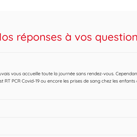
os réponses à vos questio
auvais vous accueille toute la journée sans rendez-vous. Cependa
test RT PCR Covid-19 ou encore les prises de sang chez les enfant
s de sang peuvent être réalisées pour la plupart sans contrainte 
ts en évitant le stockage de votre prélèvement sur site, il est possi
 limites de prélèvements dans le champ « horaire ».