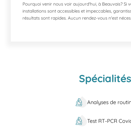
Pourquoi venir nous voir aujourd'hui, à Beauvais? Si 
installations sont accessibles et impeccables, garanti
résultats sont rapides. Aucun rendez-vous n'est néces
Quels sont nos services à Beauvais? Visiter notre lab
Spermogramme et spermocytogramme
: An
Tests de stérilité pour hommes
: Des tests app
Centre PMA
: Assistance dans les projets de P
FIV et Insémination
: Services complets pour vos
Nos professionnels, des infirmières aux biologistes, 
Comment nous trouver à Beauvais? Notre laboratoire es
Spécialité
Vous pouvez également utiliser la ligne 4 à l'arrêt Pa
loin des centres médicaux et autres établissements d
Notre laboratoire est également accessible en voiture.
Analyses de routi
À propos de Beauvais Située dans l’Oise, la ville de Bea
Boileau et le quartier historique de La Grenouillère. 
Test RT-PCR Covi
comme ceux d'Agel et Beauséjour, participent au confo