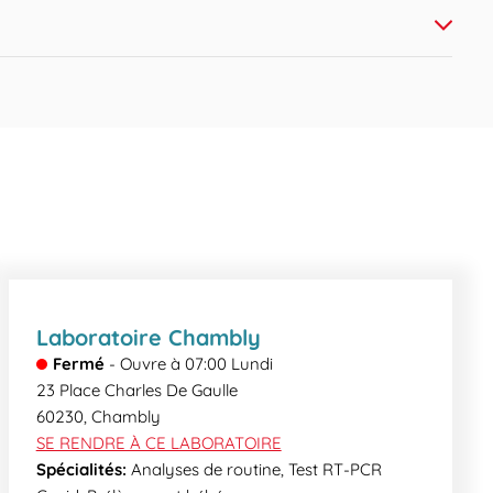
tialité vos résultats, demandez-le à l’accueil !
e mail crypté ou en accédant au serveur de résultat
enue, nos secrétaires médicales pourront vous
Laboratoire Chambly
Fermé
-
Ouvre à
07:00
Lundi
23 Place Charles De Gaulle
60230
,
Chambly
SE RENDRE À CE LABORATOIRE
Spécialités:
Analyses de routine, Test RT-PCR