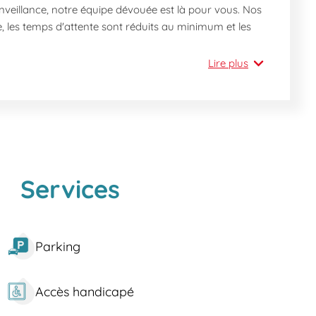
nveillance, notre équipe dévouée est là pour vous. Nos
e, les temps d'attente sont réduits au minimum et les
Lire plus
entialité de vos données.
et 502 desservent l’arrêt Maladrerie à proximité.
Services
t 502. Pour les automobilistes, nous sommes situés non
Parking
uartier regorge de centres d’intérêt, tels que la Tour
re un cadre résidentiel idéal. Les espaces verts,
Accès handicapé