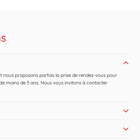
ns
nt nous proposons parfois la prise de rendez-vous pour
s de moins de 5 ans. Nous vous invitons à contacter
horaire en respectant les conditions de jeûne
ble que nous ne réalisions plus les prises de sang à