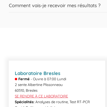
Bien sûr, nos biologistes Biogroup sont disponibles pour répo
Expand or collapse answer
Comment vais-je recevoir mes résultats ?
Classiquement, vous recevrez vos résultats le jour même, pa
sécurisé de votre laboratoire. Certains examens plus spéci
informer des délais de rendu.
Laboratoire Bresles
Fermé
-
Ouvre à
07:00
Lundi
2 sente Albertine Plissonneau
60510
,
Bresles
SE RENDRE À CE LABORATOIRE
Spécialités:
Analyses de routine, Test RT-PCR