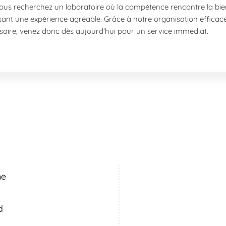
vous recherchez un laboratoire où la compétence rencontre la bie
ssant une expérience agréable. Grâce à notre organisation efficac
saire, venez donc dès aujourd'hui pour un service immédiat.
oratoire, c’est découvrir une gamme de services adaptés :
alyses complètes pour évaluer la fertilité masculine.
rofondis et précis.
rocréation Médicalement Assistée.
 besoins en fertilité.
veillent à la fiabilité des analyses, tout en garantissant la confid
t facile d’accès grâce aux transports en commun. Les bus 4, C2, 
s
ul Vaillant Couturier ou vous rendre depuis Paris avec les bus 4 e
e santé reconnus.
ne
uvais est un lieu pratique et agréable pour vivre et travailler. Le q
La proximité avec la Communauté d'Agglomération du Beauvaisis off
d
rt de vie quotidien.