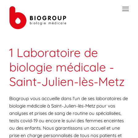
Skip to content
Link to main website
Open mobile menu
Return to Nav
Link Opens in New Tab
Link Opens in New Tab
Link Opens in New Tab
Link Opens in New Tab
Link Opens in New Tab
Link Opens in New Tab
Link Opens in New Tab
TRANSMISSION SÉCURISÉE DE DOCUMENTS
1 Laboratoire de
PRÉPAREZ VOS ANALYSES
biologie médicale -
LES SPÉCIALITÉS DE LA BIOLOGIE
Saint-Julien-lès-Metz
VOTRE ESPACE PATIENT
LES ACTUALITÉS SANTÉ
Biogroup vous accueille dans l'un de ses laboratoires de
biologie médicale à Saint-Julien-lès-Metz pour vos
analyses et prises de sang de routine ou spécialisées,
tests covid-19 ou encore le suivi des femmes enceintes
ou des enfants. Nous garantissons un accueil et une
prise en charge personnalisés de tous nos patients et