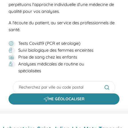
perpétuons l'approche individuelle d'une médecine de
qualité pour vos analyses.
A l'écoute du patient, au service des professionnels de
santé.
Tests Covid19 (PCR et sérologie)
Suivi biologique des femmes enceintes
Prise de sang chez les enfants
Analyses médicales de routine ou
spécialisées
City, State/Province, Zip or City & Country
Submit a s
ME GÉOLOCALISER