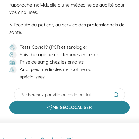
l'approche individuelle d'une médecine de qualité pour
vos analyses.
A l'écoute du patient, au service des professionnels de
santé.
Tests Covid19 (PCR et sérologie)
Suivi biologique des femmes enceintes
Prise de sang chez les enfants
Analyses médicales de routine ou
spécialisées
City, State/Province, Zip or City & Country
Submit a s
ME GÉOLOCALISER