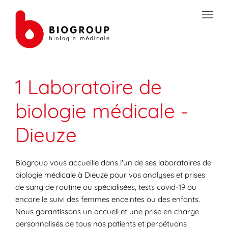
Skip to content
Link to main website
Open mobile menu
Return to Nav
Link Opens in New Tab
Link Opens in New Tab
Link Opens in New Tab
Link Opens in New Tab
Link Opens in New Tab
Link Opens in New Tab
Link Opens in New Tab
TRANSMISSION SÉCURISÉE DE DOCUMENTS
1 Laboratoire de
PRÉPAREZ VOS ANALYSES
biologie médicale -
LES SPÉCIALITÉS DE LA BIOLOGIE
Dieuze
VOTRE ESPACE PATIENT
LES ACTUALITÉS SANTÉ
Biogroup vous accueille dans l'un de ses laboratoires de
biologie médicale à Dieuze pour vos analyses et prises
de sang de routine ou spécialisées, tests covid-19 ou
encore le suivi des femmes enceintes ou des enfants.
Nous garantissons un accueil et une prise en charge
personnalisés de tous nos patients et perpétuons