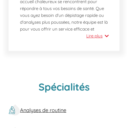
accueil chaleureux se rencontrent pour
répondre à tous vos besoins de santé. Que
vous ayez besoin d'un dépistage rapide ou
d'analyses plus poussées, notre équipe est là
pour vous offrir un service efficace et
confortable, le tout sans rendez-vous.
Lire plus
Pourquoi devriez-vous nous rendre visite
aujourd'hui ?
Choisir notre laboratoire à Audun-le-Tiche
signifie bénéficier d'une expertise reconnue
par une équipe professionnelle et
attentionnée. Nos locaux sont situés près de
Spécialités
chez vous, facilitant ainsi l'accès. Sans
attendre, vous pourrez effectuer votre prise
de sang ou bilan sanguin dans un
Analyses de routine
environnement propre avec un temps
d'attente réduit. Nos résultats sont rapides et
fiables, et nous nous engageons à garantir