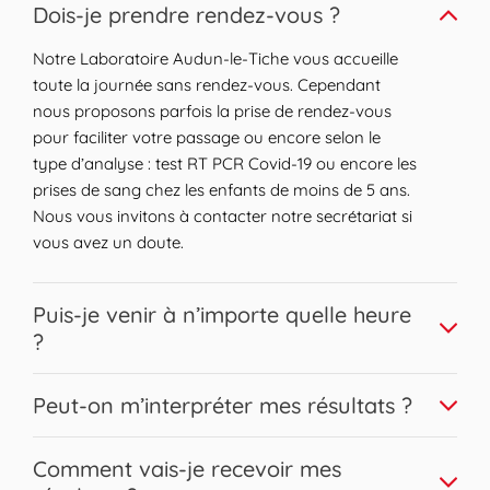
Expand or collapse answer
Dois-je prendre rendez-vous ?
Notre Laboratoire Audun-le-Tiche vous accueille
toute la journée sans rendez-vous. Cependant
nous proposons parfois la prise de rendez-vous
pour faciliter votre passage ou encore selon le
type d’analyse : test RT PCR Covid-19 ou encore les
prises de sang chez les enfants de moins de 5 ans.
Nous vous invitons à contacter notre secrétariat si
vous avez un doute.
Expand or collapse answer
Puis-je venir à n’importe quelle heure
?
Nous vous accueillons sur une large plage horaire.
Expand or collapse answer
Peut-on m’interpréter mes résultats ?
Les prises de sang peuvent être réalisées pour la
plupart sans contrainte horaire en respectant les
Bien sûr, nos biologistes Biogroup sont disponibles
Expand or collapse answer
conditions de jeûne éventuelles. Afin d’assurer une
Comment vais-je recevoir mes
pour répondre à l’ensemble de vos questions et