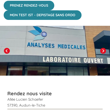
PRENEZ RENDEZ-VOUS
MON TEST IST - DEPISTAGE SANS ORDO
Click to View in Slide Show
Previous
Next
Rendez nous visite
Allée Lucien Schaefer
57390
,
Audun-le-Tiche