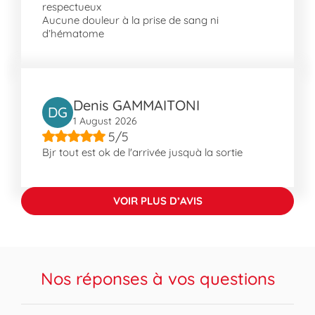
respectueux
de Communes du Pays Haut Val d'Alzette.
Aucune douleur à la prise de sang ni
Elle est bien connue pour ses divers espaces
d’hématome
verts tels que le Cité Sainte-Barbe et le Pont
des Corbeaux. La proximité d'Esch-Belval est
un atout majeur, permettant aux habitants
de bénéficier d'espaces culturels et de
Denis GAMMAITONI
centres commerciaux facilement
DG
1 August 2026
accessibles.
5/5
Bjr tout est ok de l'arrivée jusquà la sortie
VOIR PLUS D’AVIS
Nos réponses à vos questions