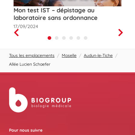
t
Mon test IST – dépistage au
Rose
laboratoire sans ordonnance
de la
17/09/2024
01/10
Prev
Next
Tous les emplacements
/
Moselle
/
Audun-le-Tiche
/
Allée Lucien Schaefer
Pour nous suivre