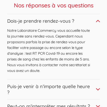
et visiteurs.
Nos réponses à vos questions
Expand or collapse answer
Dois-je prendre rendez-vous ?
Notre Laboratoire Commercy vous accueille toute
la journée sans rendez-vous. Cependant nous
proposons parfois la prise de rendez-vous pour
faciliter votre passage ou encore selon le type
d’analyse : test RT PCR Covid-19 ou encore les
prises de sang chez les enfants de moins de 5 ans.
Nous vous invitons à contacter notre secrétariat si
vous avez un doute.
Expand or collapse answer
Puis-je venir à n’importe quelle heure
?
Nous vous accueillons sur une large plage horaire.
Expand or collapse answer
Peut-on m’interpréter mes résultats ?