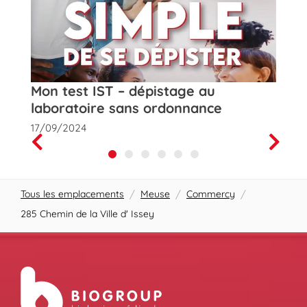
t
Mon test IST – dépistage au
Rose
laboratoire sans ordonnance
de la
17/09/2024
01/10
Prev
Next
Tous les emplacements
/
Meuse
/
Commercy
/
285 Chemin de la Ville d' Issey