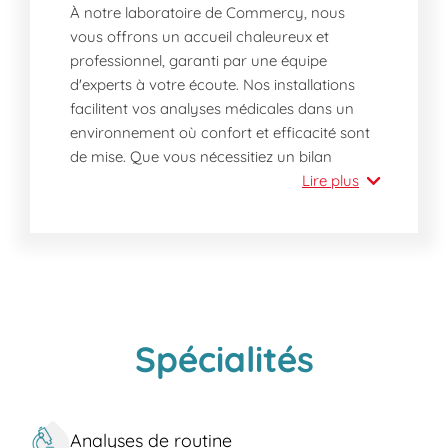
À notre laboratoire de Commercy, nous
vous offrons un accueil chaleureux et
professionnel, garanti par une équipe
d'experts à votre écoute. Nos installations
facilitent vos analyses médicales dans un
environnement où confort et efficacité sont
de mise. Que vous nécessitiez un bilan
sanguin, un test de dépistage ou une prise
Lire plus
de sang, notre site de Commercy est dédié à
votre santé et à votre bien-être, avec un
engagement envers des résultats précis et
rapides pour vous permettre de continuer
votre journée avec sérénité.
Pourquoi nous choisir aujourd'hui à
Spécialités
Commercy?
Expertise et Accueil
: Notre
laboratoire met à votre disposition une
Analyses de routine
équipe de professionnels compétents et