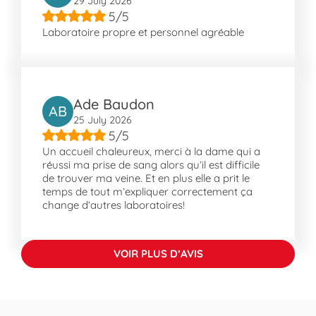
En voiture
: Rejoignez-nous aisément
29 July 2026
5/5
en voiture ; nous sommes situés à
Laboratoire propre et personnel agréable
proximité des intersections principales de
Commercy.
Notre laboratoire est également
accessible en voiture.
Ade Baudon
AB
Découvrir Commercy et ses environs
25 July 2026
Commercy est une charmante ville
5/5
proposant divers lieux d'intérêt, tels que le
Un accueil chaleureux, merci à la dame qui a
réussi ma prise de sang alors qu’il est difficile
Château Stanislas et Les Carrières. Le
de trouver ma veine. Et en plus elle a prit le
Prieuré de Breuil et l'Arboretum offrent des
temps de tout m’expliquer correctement ça
occasions de promenade pour les amateurs
change d’autres laboratoires!
de nature, tandis que des sites comme le
Vélodrome et le Skate Park de Commercy
sauront satisfaire les passionnés de sport.
VOIR PLUS D’AVIS
Les espaces verts et culturels contribuent à
une vie quotidienne agréable, rendant
Commercy accueillante pour ses résidents