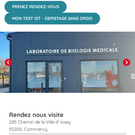
PRENEZ RENDEZ-VOUS
MON TEST IST - DEPISTAGE SANS ORDO
Click to View in Slide Show
Previous
Next
Rendez nous visite
285 Chemin de la Ville d' Issey
55200
,
Commercy