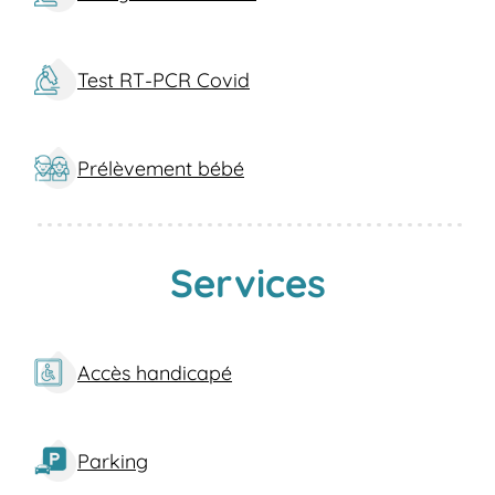
accueillants pour vous garantir une
expérience agréable.
Proximité et Accessibilité
: Situé de
Test RT-PCR Covid
manière pratique, venez sans rendez-
vous et évitez les files d'attente
prolongées.
Prélèvement bébé
Rapidité et Fiabilité
: Profitez de nos
délais de rendu rapides pour vos
résultats, sans sacrifier la précision.
Équipement de Qualité
: Faites
Services
l'expérience d'analyses effectuées avec
des équipements avancés assurant des
soins précis.
Accès handicapé
Quels services vous proposons-nous à
Commercy?
Analyses de sang
: Incluant les bilans
Parking
sanguins, dépistages MST/IST, et plus
encore.