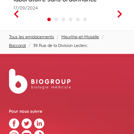
17/09/2024
01/10
Prev
Next
Tous les emplacements
/
Meurthe-et-Moselle
/
Baccarat
/
39 Rue de la Division Leclerc
Pour nous suivre