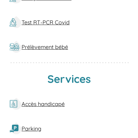
résultats fiables et rapides, mais aussi une
attention particulière à la propreté et à la
tranquillité d'esprit de chacun de nos
Test RT-PCR Covid
patients. Avec des temps d'attente réduits,
c'est l'endroit idéal pour répondre à vos
besoins médicaux urgents, que ce soit pour
Prélèvement bébé
un test sanguin ou un dépistage spécifique,
tout en bénéficiant d'une disponibilité
constante.
Services
Quels services propose notre laboratoire à
Baccarat ?
Notre laboratoire à Baccarat offre une large
gamme de services pour répondre à tous
Accès handicapé
vos besoins médicaux :
Analyses de sang
: Standard et
Parking
spécifiques, avec possibilité de connaître
votre groupe sanguin.