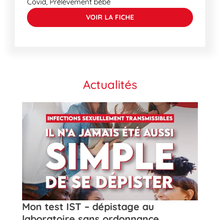
Covid, Prélèvement bébé
VOIR LA FICHE
Actualités
t
Mon test IST – dépistage au
Rose
laboratoire sans ordonnance
de la