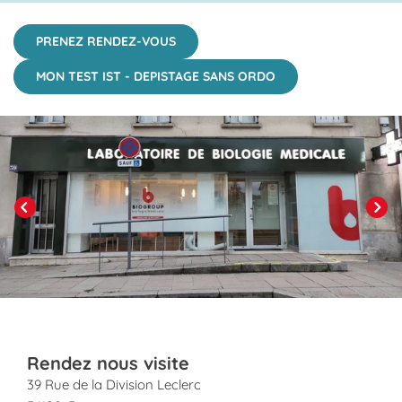
PRENEZ RENDEZ-VOUS
MON TEST IST - DEPISTAGE SANS ORDO
Click to View in Slide Show
Previous
Next
Rendez nous visite
39 Rue de la Division Leclerc