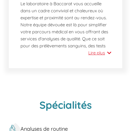
Le laboratoire à Baccarat vous accueille
dans un cadre convivial et chaleureux où
expertise et proximité sont au rendez-vous.
Notre équipe dévouée est là pour simplifier
votre parcours médical en vous offrant des
services d'analyses de qualité. Que ce soit
pour des prélèvements sanguins, des tests
de dépistage ou des bilans complets, notre
Lire plus
laboratoire s'engage à vous offrir une
expérience sereine, rapide et professionnelle.
Pourquoi visiter notre laboratoire à
Baccarat aujourd'hui ?
En venant aujourd'hui au laboratoire de
Baccarat, vous bénéficiez d'une prise en
Spécialités
charge immédiate et sans rendez-vous de
toutes vos analyses médicales. Profitez de
l'accueil bienveillant de notre personnel
Analyses de routine
qualifié, qui garantit non seulement des