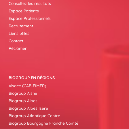
Consultez les résultats
Espace Patients
Espace Professionnels
Recrutement
Liens utiles
Contact
Réclamer
BIOGROUP EN RÉGIONS
Alsace (CAB-EIMER)
Biogroup Aisne
Biogroup Alpes
Biogroup Alpes Isère
Biogroup Atlantique Centre
Biogroup Bourgogne Franche Comté