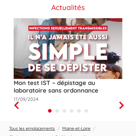
Actualités
t
Mon test IST – dépistage au
Rose
laboratoire sans ordonnance
de la
17/09/2024
01/10
Prev
Next
Tous les emplacements
/
Maine-et-Loire
/