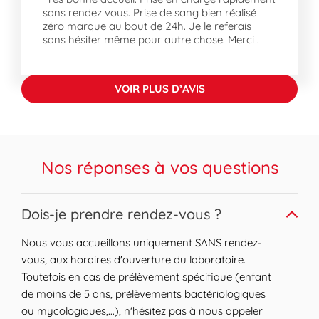
sans rendez vous. Prise de sang bien réalisé
A propos de Chalonnes-sur-Loire
zéro marque au bout de 24h. Je le referais
Chalonnes-sur-Loire, située en Maine-et-
sans hésiter même pour autre chose. Merci .
Loire, est une ville pratique et agréable à
vivre. Elle comprend des lieux charmants
comme l'Alouetterie et le Château des
VOIR PLUS D’AVIS
Fresnaies. Les quartiers tels que Le Frémoir
et La Chapelle des Mines apportent un
charme certain à la région. Les
infrastructures telles que la Levée de Loire
Nos réponses à vos questions
facilitent la vie quotidienne, rendant vos
déplacements pratiques au sein de cette
belle ville.
Expand or collapse answer
Dois-je prendre rendez-vous ?
Nous vous accueillons uniquement SANS rendez-
vous, aux horaires d'ouverture du laboratoire.
Toutefois en cas de prélèvement spécifique (enfant
de moins de 5 ans, prélèvements bactériologiques
ou mycologiques,...), n'hésitez pas à nous appeler