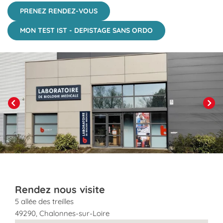
PRENEZ RENDEZ-VOUS
MON TEST IST - DEPISTAGE SANS ORDO
Click to View in Slide Show
Previous
Next
Rendez nous visite
5 allée des treilles
49290
,
Chalonnes-sur-Loire