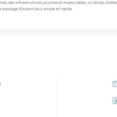
ial, des infrastructures proches et impeccables, un temps d'atten
 passage d'autant plus simple et rapide.
re laboratoire à Veauche, nous offrons une large gamme de serv
mplets et tests spécifiques (groupes sanguins, allergies alimentair
ant DPNI et diagnostic du diabète gestationnel.
tolérance au gluten et allergie générale.
eds pour certaines analyses spécifiques.
omatose, gamma GT permis.
boratoire facilement grâce aux transports publics. Nous sommes
pouvez prendre les bus C1 ou C2. Le train TER vous dépose égalem
e
on dynamique de la Loire, apprécié pour son environnement résid
La Loire, à proximité, offre des moments de détente agréables. Le
uare Antonio Vivaldi sont également des lieux à découvrir pour enr