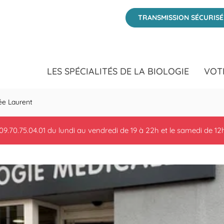
 at 20 Avenue Irénée Laurent Veauche, Loire
TRANSMISSION SÉCURIS
LES SPÉCIALITÉS DE LA BIOLOGIE
VOT
ée Laurent
09.70.75.04.01 du lundi au vendredi de 19 à 22h et le samedi de 12h