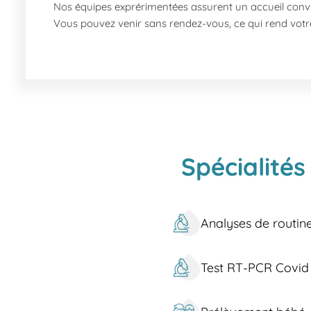
Nos équipes exprérimentées assurent un accueil conviv
Vous pouvez venir sans rendez-vous, ce qui rend votre
Quels services proposons-nous à Veauche ? Dans not
Analyses de sang
: pour des bilans de santé co
Dépistage
: IST, MST, tests de grossesse, inclu
Tests allergologiques
: allergie alimentaire, in
Prélèvements divers
: en particulier ongles pi
Analyses complémentaires
: test d'hémochr
Comment nous trouver à Veauche ? Rejoignez notre la
Spécialités
passent les bus C1. Depuis la Gare Veauche STG, vous 
bus C2 passent par la Rue Abbé Delorme à proximité.
Notre laboratoire est également accessible en voiture.
Analyses de routin
À propos de Veauche. Veauche se trouve dans la régi
Treyve apportent charme et accessibilité, tandis que 
Test RT-PCR Covid
pour des promenades paisibles. Le Pont Gavet et le Sq