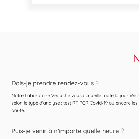
N
Expand or collapse answer
Dois-je prendre rendez-vous ?
Notre Laboratoire Veauche vous accueille toute la journée 
selon le type d’analyse : test RT PCR Covid-19 ou encore les
doute.
Expand or collapse answer
Puis-je venir à n’importe quelle heure ?