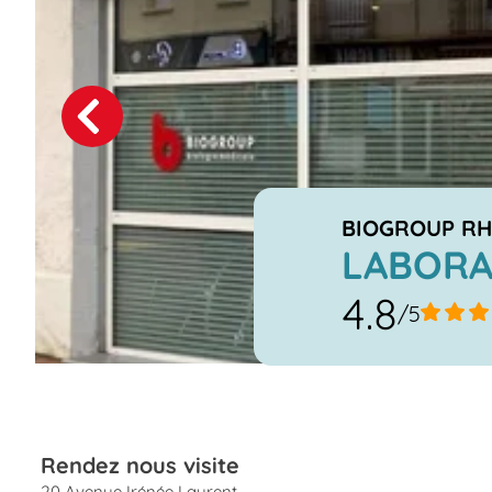
Previous
Next
BIOGROUP RH
LABORA
4.8
/5
Rendez nous visite
20 Avenue Irénée Laurent