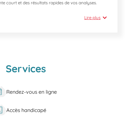
te court et des résultats rapides de vos analyses.
ices médicaux :
Lire plus
es, dépistage IST).
 à proximité du hub de transports A. Briand où
Services
ent à la station Veauche-Saint-Galmier. De plus, les
Rendez-vous en ligne
entiel pratique. Des lieux comme Le Goussat et Le
 Parc des Bords de Loire et Les Garennes sont parfaits
Accès handicapé
ichir votre quotidien.