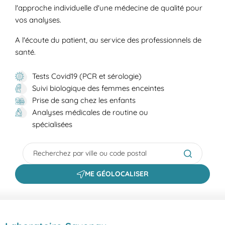
l'approche individuelle d'une médecine de qualité pour
vos analyses.
A l'écoute du patient, au service des professionnels de
santé.
Tests Covid19 (PCR et sérologie)
Suivi biologique des femmes enceintes
Prise de sang chez les enfants
Analyses médicales de routine ou
spécialisées
City, State/Province, Zip or City & Country
Submit a s
ME GÉOLOCALISER