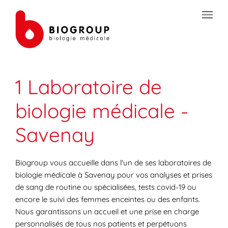
Skip to content
Link to main website
Open mobile menu
Return to Nav
Link Opens in New Tab
Link Opens in New Tab
Link Opens in New Tab
Link Opens in New Tab
Link Opens in New Tab
Link Opens in New Tab
Link Opens in New Tab
TRANSMISSION SÉCURISÉE DE DOCUMENTS
1 Laboratoire de
PRÉPAREZ VOS ANALYSES
biologie médicale -
LES SPÉCIALITÉS DE LA BIOLOGIE
Savenay
VOTRE ESPACE PATIENT
LES ACTUALITÉS SANTÉ
Biogroup vous accueille dans l'un de ses laboratoires de
biologie médicale à Savenay pour vos analyses et prises
de sang de routine ou spécialisées, tests covid-19 ou
encore le suivi des femmes enceintes ou des enfants.
Nous garantissons un accueil et une prise en charge
personnalisés de tous nos patients et perpétuons