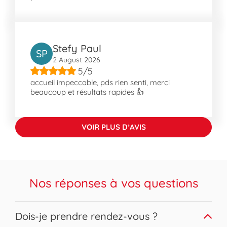
Stefy Paul
SP
2 August 2026
5/5
accueil impeccable, pds rien senti, merci
beaucoup et résultats rapides 👍
VOIR PLUS D’AVIS
Nos réponses à vos questions
Expand or collapse answer
Dois-je prendre rendez-vous ?