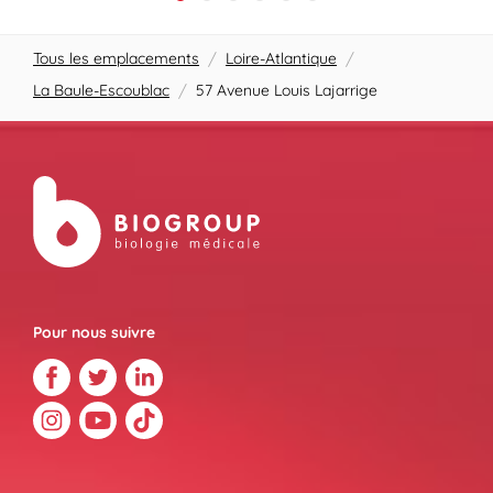
Tous les emplacements
/
Loire-Atlantique
/
La Baule-Escoublac
/
57 Avenue Louis Lajarrige
Pour nous suivre