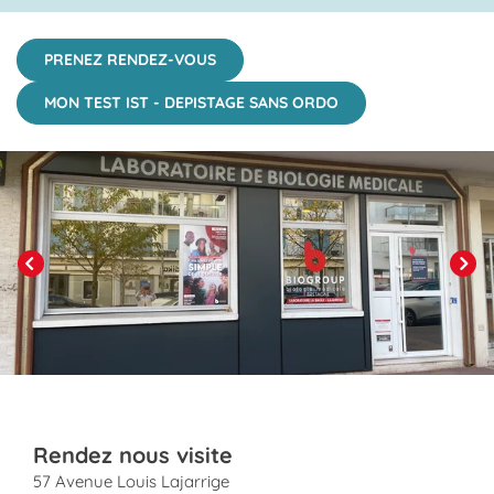
PRENEZ RENDEZ-VOUS
MON TEST IST - DEPISTAGE SANS ORDO
Click to View in Slide Show
Previous
Next
Rendez nous visite
57 Avenue Louis Lajarrige