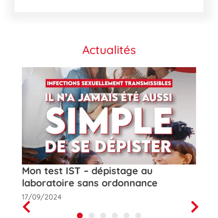
Actualités
t
Mon test IST – dépistage au
Rose
laboratoire sans ordonnance
de la
17/09/2024
01/10
Prev
Next