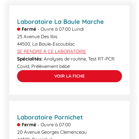
laboratoire. Certains examens plus spécialisés
peuvent demander un délai supplémentaire. Lors
de votre venue, nos secrétaires médicales
Laboratoire La Baule Marche
pourront vous informer des délais de rendu.
Fermé
-
Ouvre à
07:00
Lundi
25 Avenue Des Ibis
44500
,
La Baule-Escoublac
SE RENDRE À CE LABORATOIRE
Spécialités:
Analyses de routine, Test RT-PCR
Covid, Prélèvement bébé
VOIR LA FICHE
Laboratoire Pornichet
Fermé
-
Ouvre à
07:00
20 Avenue Georges Clemenceau