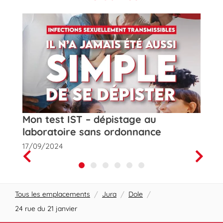
t
Mon test IST – dépistage au
Rose
laboratoire sans ordonnance
de la
17/09/2024
01/10
Prev
Next
Tous les emplacements
/
Jura
/
Dole
/
24 rue du 21 janvier