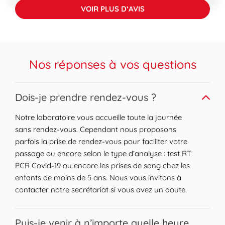
VOIR PLUS D’AVIS
de Dole un lieu privilégié pour allier confort
de vie et proximité des commodités
urbaines.
Nos réponses à vos questions
Expand or collapse answer
Dois-je prendre rendez-vous ?
Notre laboratoire vous accueille toute la journée
sans rendez-vous. Cependant nous proposons
parfois la prise de rendez-vous pour faciliter votre
passage ou encore selon le type d’analyse : test RT
PCR Covid-19 ou encore les prises de sang chez les
enfants de moins de 5 ans. Nous vous invitons à
contacter notre secrétariat si vous avez un doute.
Expand or collapse answer
Puis-je venir à n’importe quelle heure