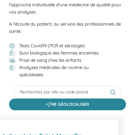
l'approche individuelle d'une médecine de qualité pour
vos analyses.
A l'écoute du patient, au service des professionnels de
santé.
Tests Covid19 (PCR et sérologie)
Suivi biologique des femmes enceintes
Prise de sang chez les enfants
Analyses médicales de routine ou
spécialisées
City, State/Province, Zip or City & Country
Submit a s
ME GÉOLOCALISER