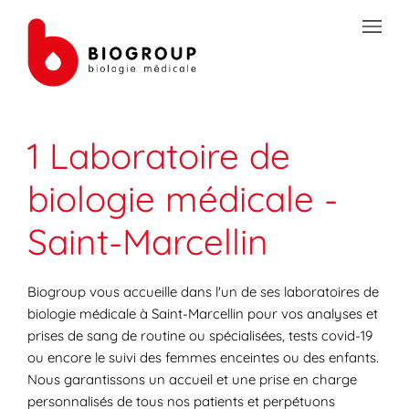
Skip to content
Link to main website
Open mobile menu
Return to Nav
Link Opens in New Tab
Link Opens in New Tab
Link Opens in New Tab
Link Opens in New Tab
Link Opens in New Tab
Link Opens in New Tab
Link Opens in New Tab
TRANSMISSION SÉCURISÉE DE DOCUMENTS
1 Laboratoire de
PRÉPAREZ VOS ANALYSES
biologie médicale -
LES SPÉCIALITÉS DE LA BIOLOGIE
Saint-Marcellin
VOTRE ESPACE PATIENT
LES ACTUALITÉS SANTÉ
Biogroup vous accueille dans l'un de ses laboratoires de
biologie médicale à Saint-Marcellin pour vos analyses et
prises de sang de routine ou spécialisées, tests covid-19
ou encore le suivi des femmes enceintes ou des enfants.
Nous garantissons un accueil et une prise en charge
personnalisés de tous nos patients et perpétuons