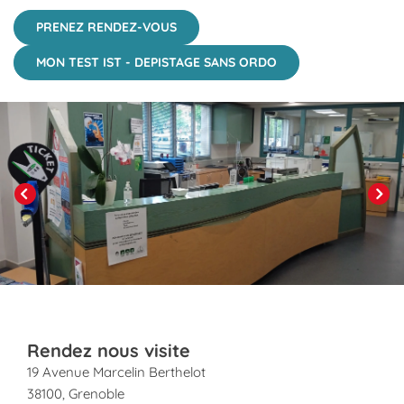
PRENEZ RENDEZ-VOUS
MON TEST IST - DEPISTAGE SANS ORDO
Click to View in Slide Show
Previous
Next
Rendez nous visite
19 Avenue Marcelin Berthelot
38100
,
Grenoble