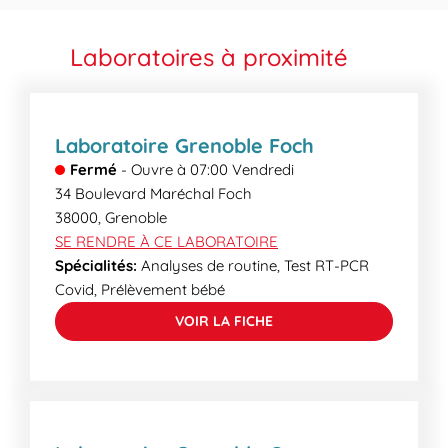
même, par voie électronique, plus rapide et plus
sang à partir d’une certaine heure. Renseignez-
écologique, en accédant au serveur de résultat
vous sur les heures limites de prélèvements dans le
Laboratoires à proximité
sécurisé de votre laboratoire. Certains examens
champ « horaire ».
plus spécialisés peuvent demander un délai
supplémentaire. Lors de votre venue, nos
secrétaires médicales pourront vous informer des
Laboratoire Grenoble Foch
délais de rendu.
Fermé
-
Ouvre à
07:00
Vendredi
34 Boulevard Maréchal Foch
38000
,
Grenoble
SE RENDRE À CE LABORATOIRE
Spécialités:
Analyses de routine, Test RT-PCR
Covid, Prélèvement bébé
VOIR LA FICHE