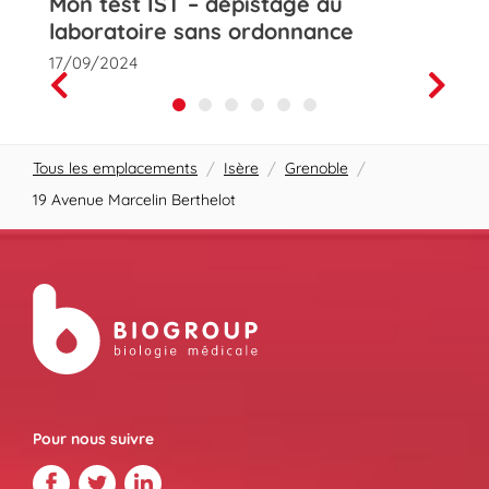
t
Mon test IST – dépistage au
Rose
laboratoire sans ordonnance
de la
17/09/2024
01/10
Prev
Next
Tous les emplacements
/
Isère
/
Grenoble
/
19 Avenue Marcelin Berthelot
Pour nous suivre