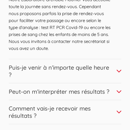
toute la journée sans rendez-vous. Cependant
nous proposons parfois la prise de rendez-vous
pour faciliter votre passage ou encore selon le
type d’analyse : test RT PCR Covid-19 ou encore les
prises de sang chez les enfants de moins de 5 ans.
Nous vous invitons à contacter notre secrétariat si
vous avez un doute.
Expand or collapse answer
Puis-je venir à n’importe quelle heure
?
Nous vous accueillons sur une large plage horaire.
Expand or collapse answer
Peut-on m’interpréter mes résultats ?
Les prises de sang peuvent être réalisées pour la
plupart sans contrainte horaire en respectant les
Bien sûr, nos biologistes Biogroup sont disponibles
Expand or collapse answer
conditions de jeûne éventuelles. Afin d’assurer une
Comment vais-je recevoir mes
pour répondre à l’ensemble de vos questions et
fiabilité optimale des résultats en évitant le
résultats ?
interpréter en toute confidentialité vos résultats,
stockage de votre prélèvement sur site, il est
demandez-le à l’accueil !
Classiquement, vous recevrez vos résultats le jour
possible que nous ne réalisions plus les prises de