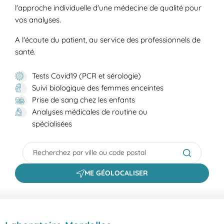
l'approche individuelle d'une médecine de qualité pour
vos analyses.
A l'écoute du patient, au service des professionnels de
santé.
Tests Covid19 (PCR et sérologie)
Suivi biologique des femmes enceintes
Prise de sang chez les enfants
Analyses médicales de routine ou
spécialisées
City, State/Province, Zip or City & Country
Submit a s
ME GÉOLOCALISER