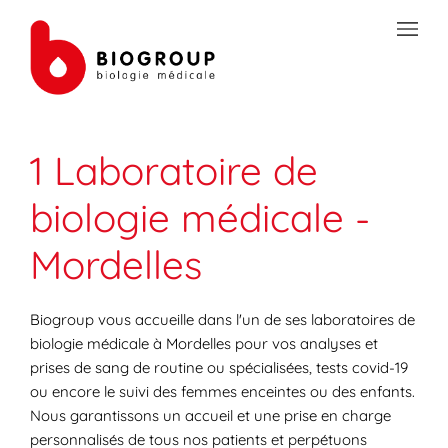
Skip to content
Link to main website
Open mobile menu
Return to Nav
Link Opens in New Tab
Link Opens in New Tab
Link Opens in New Tab
Link Opens in New Tab
Link Opens in New Tab
Link Opens in New Tab
Link Opens in New Tab
TRANSMISSION SÉCURISÉE DE DOCUMENTS
1 Laboratoire de
PRÉPAREZ VOS ANALYSES
biologie médicale -
LES SPÉCIALITÉS DE LA BIOLOGIE
Mordelles
VOTRE ESPACE PATIENT
LES ACTUALITÉS SANTÉ
Biogroup vous accueille dans l'un de ses laboratoires de
biologie médicale à Mordelles pour vos analyses et
prises de sang de routine ou spécialisées, tests covid-19
ou encore le suivi des femmes enceintes ou des enfants.
Nous garantissons un accueil et une prise en charge
personnalisés de tous nos patients et perpétuons