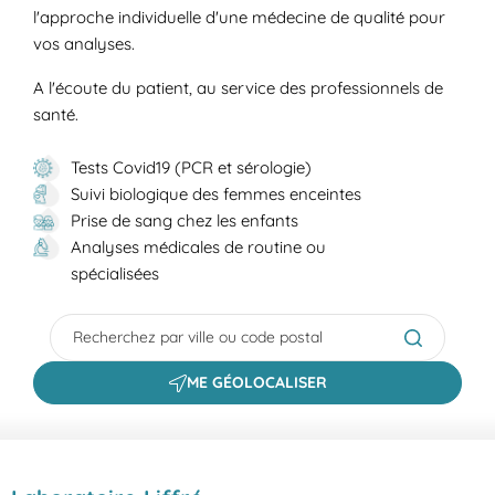
l'approche individuelle d'une médecine de qualité pour
vos analyses.
A l'écoute du patient, au service des professionnels de
santé.
Tests Covid19 (PCR et sérologie)
Suivi biologique des femmes enceintes
Prise de sang chez les enfants
Analyses médicales de routine ou
spécialisées
City, State/Province, Zip or City & Country
Submit a s
ME GÉOLOCALISER