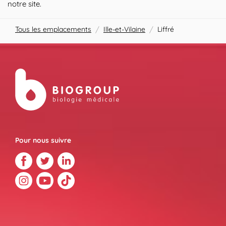
notre site.
Tous les emplacements
/
Ille-et-Vilaine
/
Liffré
Pour nous suivre