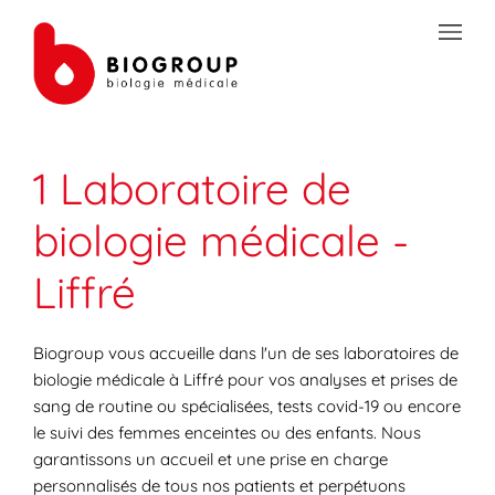
Skip to content
Link to main website
Open mobile menu
Return to Nav
Link Opens in New Tab
Link Opens in New Tab
Link Opens in New Tab
Link Opens in New Tab
Link Opens in New Tab
Link Opens in New Tab
Link Opens in New Tab
TRANSMISSION SÉCURISÉE DE DOCUMENTS
1 Laboratoire de
PRÉPAREZ VOS ANALYSES
biologie médicale -
LES SPÉCIALITÉS DE LA BIOLOGIE
Liffré
VOTRE ESPACE PATIENT
LES ACTUALITÉS SANTÉ
Biogroup vous accueille dans l'un de ses laboratoires de
biologie médicale à Liffré pour vos analyses et prises de
sang de routine ou spécialisées, tests covid-19 ou encore
le suivi des femmes enceintes ou des enfants. Nous
garantissons un accueil et une prise en charge
personnalisés de tous nos patients et perpétuons