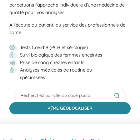
perpétuons l'approche individuelle d'une médecine de
qualité pour vos analyses.
A l'écoute du patient, au service des professionnels de
santé.
Tests Covid19 (PCR et sérologie)
Suivi biologique des femmes enceintes
Prise de sang chez les enfants
Analyses médicales de routine ou
spécialisées
City, State/Province, Zip or City & Country
Submit a s
ME GÉOLOCALISER