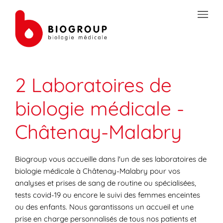
Skip to content
Link to main website
Open mobile menu
Return to Nav
Link Opens in New Tab
Link Opens in New Tab
Link Opens in New Tab
Link Opens in New Tab
Link Opens in New Tab
Link Opens in New Tab
Link Opens in New Tab
Link Opens in New Tab
TRANSMISSION SÉCURISÉE DE DOCUMENTS
2 Laboratoires de
PRÉPAREZ VOS ANALYSES
biologie médicale -
LES SPÉCIALITÉS DE LA BIOLOGIE
Châtenay-Malabry
VOTRE ESPACE PATIENT
LES ACTUALITÉS SANTÉ
Biogroup vous accueille dans l'un de ses laboratoires de
biologie médicale à Châtenay-Malabry pour vos
analyses et prises de sang de routine ou spécialisées,
tests covid-19 ou encore le suivi des femmes enceintes
ou des enfants. Nous garantissons un accueil et une
prise en charge personnalisés de tous nos patients et