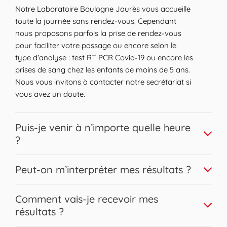
Notre Laboratoire Boulogne Jaurès vous accueille
toute la journée sans rendez-vous. Cependant
nous proposons parfois la prise de rendez-vous
pour faciliter votre passage ou encore selon le
type d’analyse : test RT PCR Covid-19 ou encore les
prises de sang chez les enfants de moins de 5 ans.
Nous vous invitons à contacter notre secrétariat si
vous avez un doute.
Expand or collapse answer
Puis-je venir à n’importe quelle heure
?
Nous vous accueillons sur une large plage horaire.
Expand or collapse answer
Peut-on m’interpréter mes résultats ?
Les prises de sang peuvent être réalisées pour la
plupart sans contrainte horaire en respectant les
Bien sûr, nos biologistes Biogroup sont disponibles
Expand or collapse answer
conditions de jeûne éventuelles. Afin d’assurer une
Comment vais-je recevoir mes
pour répondre à l’ensemble de vos questions et
fiabilité optimale des résultats en évitant le
résultats ?
interpréter en toute confidentialité vos résultats,
stockage de votre prélèvement sur site, il est
demandez-le à l’accueil !