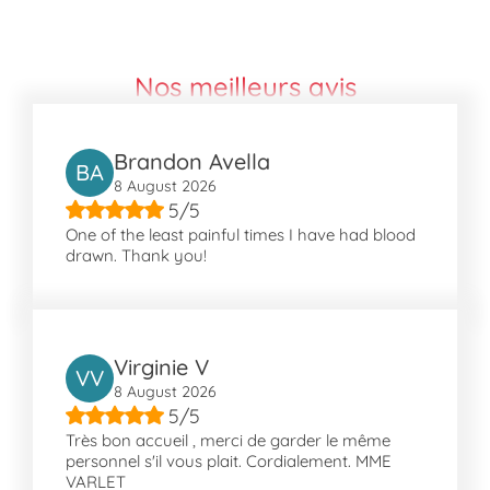
Analyses spécifiques telles que la
recherche de l'hémochromatose
Tests sans rendez-vous et conseils
Nos meilleurs avis
pour déterminer votre groupe sanguin
Nos services sont assurés par une équipe
Brandon Avella
professionnelle utilisant des équipements de
BA
8 August 2026
pointe pour vous garantir des résultats
5/5
fiables et confidentiels.
One of the least painful times I have had blood
drawn. Thank you!
Comment nous trouver à Boulogne-
Billancourt ?
Notre laboratoire est idéalement situé
boulevard Jean Jaurès, accessible
Virginie V
facilement par les transports en commun.
VV
8 August 2026
Vous pouvez rejoindre notre établissement
5/5
en prenant le métro ligne 9 jusqu'à Marcel
Très bon accueil , merci de garder le même
Sembat, ou les bus 123, 42, 126, et N162
personnel s'il vous plait. Cordialement. MME
s'arrêtant à proximité. Notre emplacement
VARLET