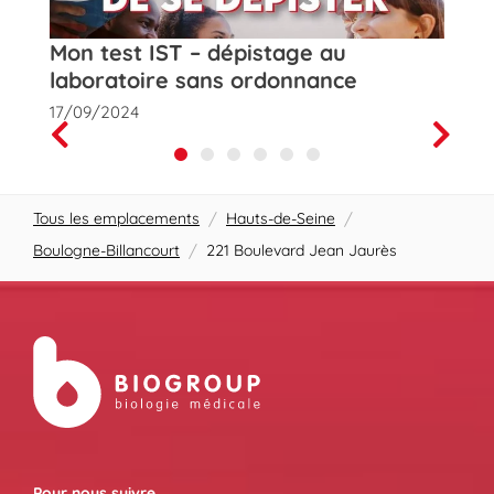
t
Mon test IST – dépistage au
Rose
laboratoire sans ordonnance
de la
17/09/2024
01/10
Prev
Next
Tous les emplacements
/
Hauts-de-Seine
/
Boulogne-Billancourt
/
221 Boulevard Jean Jaurès
Pour nous suivre