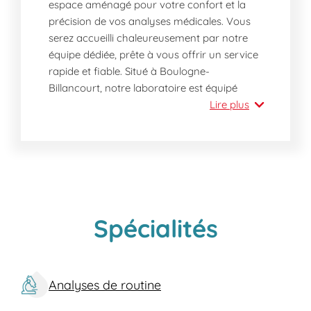
espace aménagé pour votre confort et la
précision de vos analyses médicales. Vous
serez accueilli chaleureusement par notre
équipe dédiée, prête à vous offrir un service
rapide et fiable. Situé à Boulogne-
Billancourt, notre laboratoire est équipé
d'installations vous garantissant une prise
Lire plus
en charge optimisée. Quelle que soit votre
besoin d'analyse, nous vous assurons des
résultats précis dans les meilleurs délais.
Pourquoi devriez-vous nous rendre visite
aujourd'hui ?
Nos installations à Boulogne-Billancourt se
Spécialités
distinguent par une équipe de professionnels
qualifiés et attentifs, toujours à l'écoute de
vos besoins. Profitez de nos services sans
Analyses de routine
rendez-vous pour une flexibilité
exceptionnelle. Nos locaux sont proches,