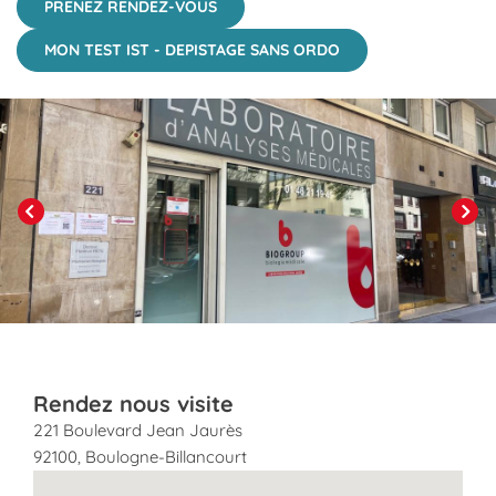
PRENEZ RENDEZ-VOUS
MON TEST IST - DEPISTAGE SANS ORDO
Click to View in Slide Show
Previous
Next
Rendez nous visite
221 Boulevard Jean Jaurès
92100
,
Boulogne-Billancourt