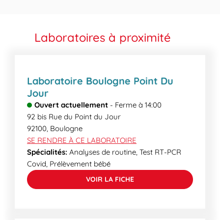
Classiquement, vous recevrez vos résultats le jour
possible que nous ne réalisions plus les prises de
même, par voie électronique, plus rapide et plus
sang à partir d’une certaine heure. Renseignez-
écologique, sous forme de mail crypté ou en
vous sur les heures limites de prélèvements dans le
Laboratoires à proximité
accédant au serveur de résultat sécurisé de votre
champ « horaire ».
laboratoire. Certains examens plus spécialisés
peuvent demander un délai supplémentaire. Lors
de votre venue, nos secrétaires médicales
Laboratoire Boulogne Point Du
pourront vous informer des délais de rendu.
Jour
Ouvert actuellement
-
Ferme à
14:00
92 bis Rue du Point du Jour
92100
,
Boulogne
SE RENDRE À CE LABORATOIRE
Spécialités:
Analyses de routine, Test RT-PCR
Covid, Prélèvement bébé
VOIR LA FICHE