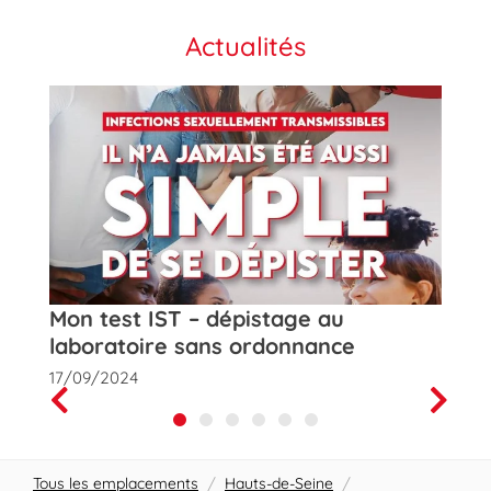
Actualités
t
Mon test IST – dépistage au
Rose
laboratoire sans ordonnance
de la
17/09/2024
01/10
Prev
Next
Tous les emplacements
/
Hauts-de-Seine
/