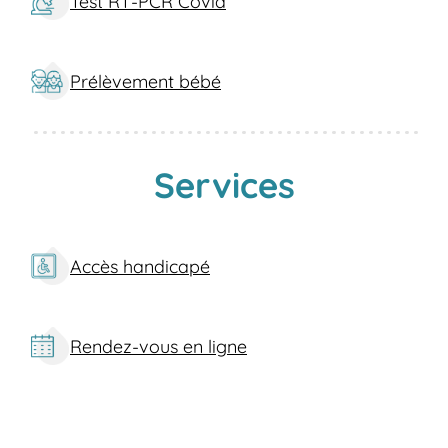
Test RT-PCR Covid
notre équipement de pointe, obtenez vos
résultats d'analyses rapidement et en
toute sécurité.
Prélèvement bébé
Quels sont nos services à Asnières ?
Prélèvements sanguins
: Nous
réalisons des prises de sang pour divers
Services
examens, incluant les tests d'allergies, les
bilans sanguins, et les dépistages
MST/IST.
Dépistage COVID-19
: Tests PCR et
Accès handicapé
antigéniques disponibles pour détecter le
virus rapidement et efficacement.
Analyses spécialisées
: Test de
Rendez-vous en ligne
diabète gestationnel, DPNI (dépistage
prénatal non invasif), tests trisomie 21.
Tests alimentaires
: Détectez les
allergies et les intolérances alimentaires
avec nos tests spécialisés.