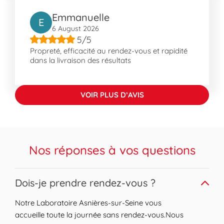
la proximité de Bécon-les-Bruyères, connu
Emmanuelle
E
pour sa vie animée et ses espaces de loisirs
6 August 2026
tels que le Parc d'Activités Canines. Ce cadre
5/5
pratique et accessible en fait un endroit fort
Propreté, efficacité au rendez-vous et rapidité
attrayant pour les familles et les travailleurs.
dans la livraison des résultats
VOIR PLUS D’AVIS
Nos réponses à vos questions
Expand or collapse answer
Dois-je prendre rendez-vous ?
Notre Laboratoire Asnières-sur-Seine vous
accueille toute la journée sans rendez-vous.Nous