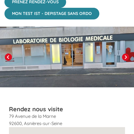
PRENEZ RENDEZ-VOUS
MON TEST IST - DEPISTAGE SANS ORDO
Click to View in Slide Show
Previous
Next
Rendez nous visite
79 Avenue de la Marne
92600
,
Asnières-sur-Seine