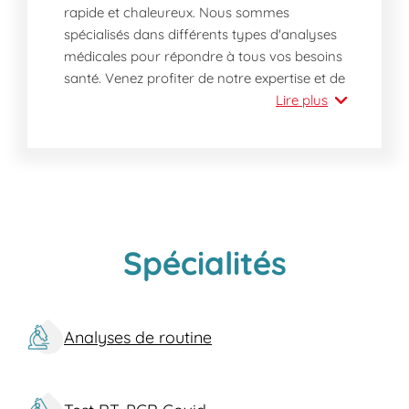
rapide et chaleureux. Nous sommes
spécialisés dans différents types d'analyses
médicales pour répondre à tous vos besoins
santé. Venez profiter de notre expertise et de
notre proximité.
Lire plus
Pourquoi visiter notre laboratoire dès
aujourd'hui ?
Expertise et Bienveillance
: Notre
équipe de professionnels est dédiée à
vous fournir les meilleures analyses dans
une atmosphère accueillante et
Spécialités
respectueuse.
Proximité et Accessibilité
: Situé au
cœur de Asnières-sur-Seine, notre
Analyses de routine
laboratoire est facilement accessible et
offre un service rapide sans rendez-
vous.
Rapidité des Résultats
: Grâce à