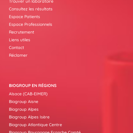
Trouver un laboratoire
Consultez les résultats
Espace Patients
Espace Professionnels
Recrutement
Liens utiles
Contact
Réclamer
BIOGROUP EN RÉGIONS
Alsace (CAB-EIMER)
Biogroup Aisne
Biogroup Alpes
Biogroup Alpes Isère
Biogroup Atlantique Centre
Biogroup Bourgogne Franche Comté