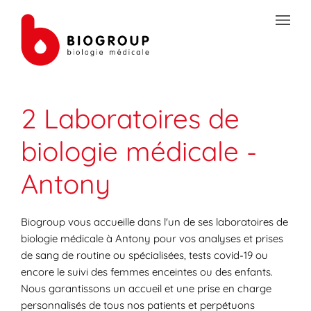
Skip to content
Link to main website
Open mobile menu
Return to Nav
Link Opens in New Tab
Link Opens in New Tab
Link Opens in New Tab
Link Opens in New Tab
Link Opens in New Tab
Link Opens in New Tab
Link Opens in New Tab
Link Opens in New Tab
TRANSMISSION SÉCURISÉE DE DOCUMENTS
2 Laboratoires de
PRÉPAREZ VOS ANALYSES
biologie médicale -
LES SPÉCIALITÉS DE LA BIOLOGIE
Antony
VOTRE ESPACE PATIENT
LES ACTUALITÉS SANTÉ
Biogroup vous accueille dans l'un de ses laboratoires de
biologie médicale à Antony pour vos analyses et prises
de sang de routine ou spécialisées, tests covid-19 ou
encore le suivi des femmes enceintes ou des enfants.
Nous garantissons un accueil et une prise en charge
personnalisés de tous nos patients et perpétuons