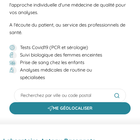
l'approche individuelle d'une médecine de qualité pour
vos analyses.
A l'écoute du patient, au service des professionnels de
santé.
Tests Covid19 (PCR et sérologie)
Suivi biologique des femmes enceintes
Prise de sang chez les enfants
Analyses médicales de routine ou
spécialisées
City, State/Province, Zip or City & Country
Submit a s
ME GÉOLOCALISER