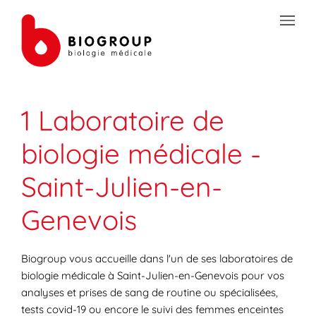
Skip to content
Link to main website
Open mobile menu
Return to Nav
Link Opens in New Tab
Link Opens in New Tab
Link Opens in New Tab
Link Opens in New Tab
Link Opens in New Tab
Link Opens in New Tab
Link Opens in New Tab
TRANSMISSION SÉCURISÉE DE DOCUMENTS
1 Laboratoire de
PRÉPAREZ VOS ANALYSES
biologie médicale -
LES SPÉCIALITÉS DE LA BIOLOGIE
Saint-Julien-en-
VOTRE ESPACE PATIENT
Genevois
LES ACTUALITÉS SANTÉ
Biogroup vous accueille dans l'un de ses laboratoires de
biologie médicale à Saint-Julien-en-Genevois pour vos
analyses et prises de sang de routine ou spécialisées,
tests covid-19 ou encore le suivi des femmes enceintes