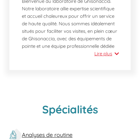
Bienvenue au laboratoire de Ghisonaccia.
Notre laboratoire allie expertise scientifique
et accueil chaleureux pour offrir un service
de haute qualité. Nous sommes idéalement
situés pour faciliter vos visites, en plein cœur
de Ghisonaccia, avec des équipements de
pointe et une équipe professionnelle dédiée
à répondre à vos besoins médicaux.
Lire plus
Pourquoi devriez-vous nous visiter
aujourd'hui ?
Nous savons que votre temps est précieux.
C'est pourquoi notre laboratoire à
Ghisonaccia offre :
Spécialités
Des résultats rapides et fiables.
Une équipe de professionnels
attentionnés et compétents.
Un accès facile et sans rendez-vous.
Analyses de routine