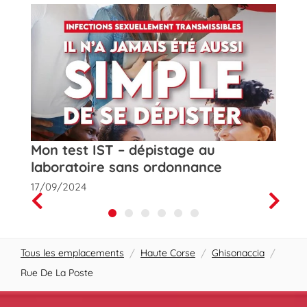
t
Mon test IST – dépistage au
Rose
laboratoire sans ordonnance
de la
17/09/2024
01/10
Prev
Next
Tous les emplacements
/
Haute Corse
/
Ghisonaccia
/
Rue De La Poste