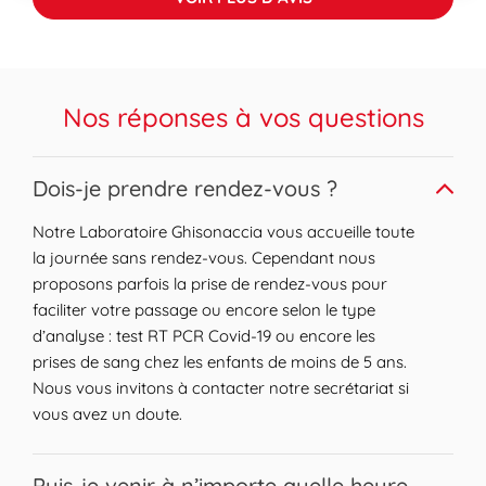
Nos réponses à vos questions
Expand or collapse answer
Dois-je prendre rendez-vous ?
Notre Laboratoire Ghisonaccia vous accueille toute
la journée sans rendez-vous. Cependant nous
proposons parfois la prise de rendez-vous pour
faciliter votre passage ou encore selon le type
d’analyse : test RT PCR Covid-19 ou encore les
prises de sang chez les enfants de moins de 5 ans.
Nous vous invitons à contacter notre secrétariat si
vous avez un doute.
Expand or collapse answer
Puis-je venir à n’importe quelle heure