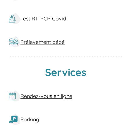
Une hygiène impeccable et des
locaux accueillants.
N'attendez plus pour prendre soin de
Test RT-PCR Covid
votre santé, venez nous voir dès
aujourd'hui pour des analyses rapides et
un service irréprochable !
Prélèvement bébé
Quels sont nos services à Ghisonaccia ?
Notre laboratoire à Ghisonaccia propose
une large gamme de services pour
Services
répondre à tous vos besoins médicaux :
Analyses de sang
: prise de sang,
bilan sanguin, prélevements sanguins
Rendez-vous en ligne
spécifiques.
Dépistage
: MST, IST, COVID-19 (PCR
et tests antigéniques), cancers, diabète
gestationnel, trisomie 21 (DPNI).
Parking
Tests allergiques
: alimentaire, gluten.