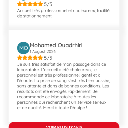
sans difficulté et laissez-nous répondre à
5/5
vos besoins médicaux avec expertise et
Accueil très professionnel et chaleureux, facilité
de stationnement
diligence.
Notre laboratoire est également accessible
en voiture.
Ghisonaccia est une partie dynamique de la
Mohamed Ouadrhiri
MO
Haute-Corse, offrant de nombreux
1 August 2026
avantages pratiques à ses résidents et
5/5
visiteurs. Avec des lieux comme Les Fitelles
Je suis très satisfait de mon passage dans ce
laboratoire. L’accueil a été chaleureux, le
et I Furnelli, vous apprécierez des
personnel est très professionnel, gentil et à
promenades relaxantes dans les espaces
l’écoute. La prise de sang s’est très bien passée,
verts. Des infrastructures telles que le Pont
sans attente et dans de bonnes conditions. Les
du Fium'orbu et le Pont de l'Abatesco
résultats ont été envoyés rapidement. Je
recommande ce laboratoire à toutes les
assurent une connectivité fluide pour vos
personnes qui recherchent un service sérieux
déplacements quotidiens. Le bourg, avec ses
et de qualité. Merci à toute l’équipe !
commerces et services, garantit un cadre de
vie agréable et pratique.
VOIR PLUS D’AVIS