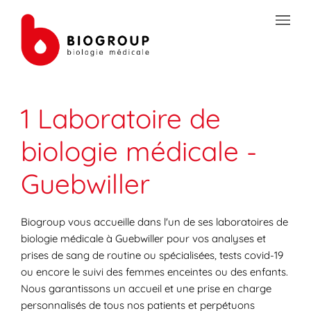
Skip to content
Link to main website
Open mobile menu
Return to Nav
Link Opens in New Tab
Link Opens in New Tab
Link Opens in New Tab
Link Opens in New Tab
Link Opens in New Tab
Link Opens in New Tab
Link Opens in New Tab
TRANSMISSION SÉCURISÉE DE DOCUMENTS
1 Laboratoire de
PRÉPAREZ VOS ANALYSES
biologie médicale -
LES SPÉCIALITÉS DE LA BIOLOGIE
Guebwiller
VOTRE ESPACE PATIENT
LES ACTUALITÉS SANTÉ
Biogroup vous accueille dans l'un de ses laboratoires de
biologie médicale à Guebwiller pour vos analyses et
prises de sang de routine ou spécialisées, tests covid-19
ou encore le suivi des femmes enceintes ou des enfants.
Nous garantissons un accueil et une prise en charge
personnalisés de tous nos patients et perpétuons