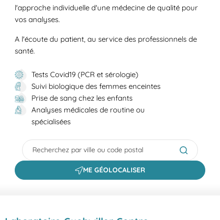
l'approche individuelle d'une médecine de qualité pour
vos analyses.
A l'écoute du patient, au service des professionnels de
santé.
Tests Covid19 (PCR et sérologie)
Suivi biologique des femmes enceintes
Prise de sang chez les enfants
Analyses médicales de routine ou
spécialisées
City, State/Province, Zip or City & Country
Submit a s
ME GÉOLOCALISER