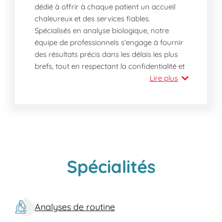
dédié à offrir à chaque patient un accueil
chaleureux et des services fiables.
Spécialisés en analyse biologique, notre
équipe de professionnels s'engage à fournir
des résultats précis dans les délais les plus
brefs, tout en respectant la confidentialité et
la sécurité de vos données. Vous trouverez
Lire plus
chez nous un environnement où
compétence et bienveillance s'allient pour
répondre à vos besoins en santé.
Pourquoi devriez-vous nous rendre visite
dès aujourd'hui ?
Visitez notre laboratoire à Épinay-sous-
Spécialités
Sénart aujourd'hui pour une prise en charge
immédiate sans rendez-vous, garantissant
un confort et une aisance optimale. Notre
Analyses de routine
personnel qualifié, composé de biologistes,
techniciens et infirmières, est reconnu pour