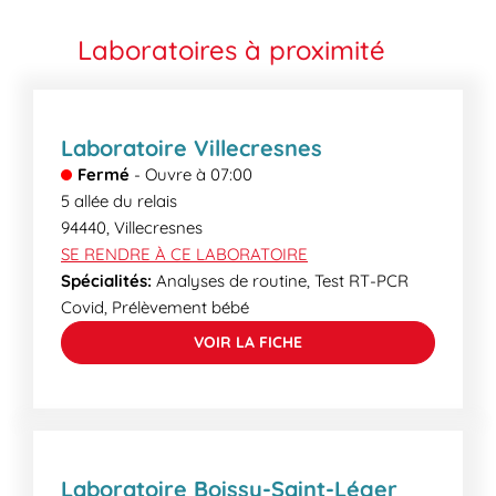
même, par voie électronique, plus rapide et plus
sang à partir d’une certaine heure. Renseignez-
écologique, sous forme de mail crypté ou en
vous sur les heures limites de prélèvements dans le
Laboratoires à proximité
accédant au serveur de résultat sécurisé de votre
champ « horaire ».
laboratoire. Certains examens plus spécialisés
peuvent demander un délai supplémentaire. Lors
de votre venue, nos secrétaires médicales
Laboratoire Villecresnes
pourront vous informer des délais de rendu.
Fermé
-
Ouvre à
07:00
5 allée du relais
94440
,
Villecresnes
SE RENDRE À CE LABORATOIRE
Spécialités:
Analyses de routine, Test RT-PCR
Covid, Prélèvement bébé
VOIR LA FICHE
Laboratoire Boissy-Saint-Léger