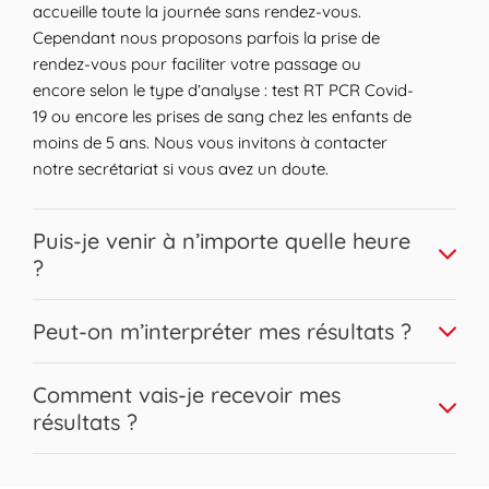
accueille toute la journée sans rendez-vous.
desservi. Le Domaine de la Ferme de
Cependant nous proposons parfois la prise de
Monsieur et le Parc d'Activités Parisud sont
rendez-vous pour faciliter votre passage ou
des points d'intérêt notables. Les résidents
encore selon le type d’analyse : test RT PCR Covid-
bénéficient d'aménagements confortables,
19 ou encore les prises de sang chez les enfants de
avec des infrastructures de loisirs comme le
moins de 5 ans. Nous vous invitons à contacter
Pont Paris (Passerelle), contribuant à une
notre secrétariat si vous avez un doute.
ambiance dynamique. Le réseau de
transport et les équipements urbains tels
que parkings facilitent les déplacements
Expand or collapse answer
Puis-je venir à n’importe quelle heure
quotidiens et l'accès aux services et aux
?
commerces de proximité.
Nous vous accueillons sur une large plage horaire.
Expand or collapse answer
Peut-on m’interpréter mes résultats ?
Les prises de sang peuvent être réalisées pour la
plupart sans contrainte horaire en respectant les
Bien sûr, nos biologistes Biogroup sont disponibles
Expand or collapse answer
conditions de jeûne éventuelles. Afin d’assurer une
Comment vais-je recevoir mes
pour répondre à l’ensemble de vos questions et
fiabilité optimale des résultats en évitant le
résultats ?
interpréter en toute confidentialité vos résultats,
stockage de votre prélèvement sur site, il est
demandez-le à l’accueil !
Classiquement, vous recevrez vos résultats le jour
possible que nous ne réalisions plus les prises de