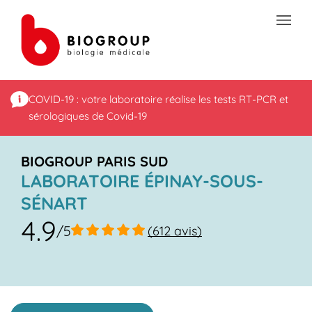
Skip to content
Link to main website
Open mobile menu
Return to Nav
Rating 4.8
LINK OPENS IN NEW TAB
LINK OPENS IN NEW TAB
LINK OPENS IN NEW TAB
Rating 5.0
Rating 5.0
Rating 5.0
Link Opens in New Tab
Link Opens in New Tab
Link Opens in New Tab
Link Opens in New Tab
Link Opens in New Tab
Link Opens in New Tab
Link Opens in New Tab
LINK OPENS IN NEW TAB
LINK OPENS IN NEW TAB
Get directions to Laboratoire Épinay-sous-Sénart - BIOGROUP P
Jour de la semaine
phone
Fax Number
Link Opens in New Tab
LINK OPENS IN NEW TAB
LINK OPENS IN NEW TAB
LINK OPENS IN NEW TAB
Heures
TRANSMISSION SÉCURISÉE DE DOCUMENTS
COVID-19 : votre laboratoire réalise les tests RT-PCR et
sérologiques de Covid-19
PRÉPAREZ VOS ANALYSES
LES SPÉCIALITÉS DE LA BIOLOGIE
BIOGROUP PARIS SUD
LABORATOIRE ÉPINAY-SOUS-
VOTRE ESPACE PATIENT
SÉNART
LES ACTUALITÉS SANTÉ
4.9
/5
(612 avis)