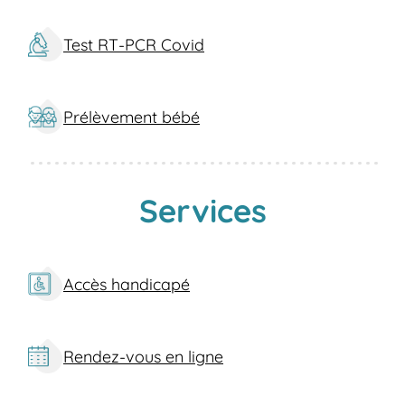
sa compétence et son accueil chaleureux.
Profitez de la proximité et de la propreté de
Test RT-PCR Covid
nos locaux, ainsi que de temps d'attente
réduits. Nous nous engageons à fournir des
résultats rapides, vous permettant ainsi de
Prélèvement bébé
rester informé de votre état de santé. Pour
la prise de sang, le dépistage ou des
analyses spécialisées, nous sommes là pour
vous.
Services
Quels services proposons-nous à Épinay-
sous-Sénart ?
Notre laboratoire offre une gamme
Accès handicapé
complète de services pour répondre à vos
besoins en matière de santé :
Rendez-vous en ligne
Dépistage IST et MST
Prise de sang et prélèvement sanguin
Test de dépistage pour l’HPV