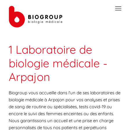
Skip to content
Link to main website
Open mobile menu
Return to Nav
Link Opens in New Tab
Link Opens in New Tab
Link Opens in New Tab
Link Opens in New Tab
Link Opens in New Tab
Link Opens in New Tab
Link Opens in New Tab
TRANSMISSION SÉCURISÉE DE DOCUMENTS
1 Laboratoire de
PRÉPAREZ VOS ANALYSES
biologie médicale -
LES SPÉCIALITÉS DE LA BIOLOGIE
Arpajon
VOTRE ESPACE PATIENT
LES ACTUALITÉS SANTÉ
Biogroup vous accueille dans l'un de ses laboratoires de
biologie médicale à Arpajon pour vos analyses et prises
de sang de routine ou spécialisées, tests covid-19 ou
encore le suivi des femmes enceintes ou des enfants.
Nous garantissons un accueil et une prise en charge
personnalisés de tous nos patients et perpétuons