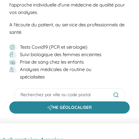
l'approche individuelle d'une médecine de qualité pour
vos analyses.
A l'écoute du patient, au service des professionnels de
santé.
Tests Covid19 (PCR et sérologie)
Suivi biologique des femmes enceintes
Prise de sang chez les enfants
Analyses médicales de routine ou
spécialisées
City, State/Province, Zip or City & Country
Submit a s
ME GÉOLOCALISER