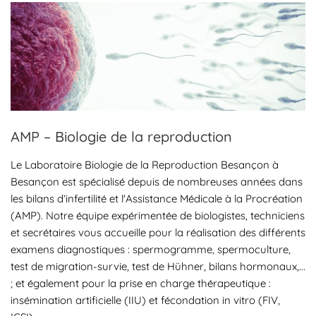
À propos de Besançon La ville de Besançon
assure un cadre de vie agréable et
fonctionnel. Connue pour son histoire et ses
espaces verts, elle offre des lieux comme le
Parc Chamars pour se détendre. Des
quartiers comme Saint-Claude et La Boucle
témoignent d'un riche patrimoine urbain.
AMP – Biologie de la reproduction
L'Archidiocèse de Besançon et la Cathédrale
Saint-Jean sont des monuments historiques
Le Laboratoire Biologie de la Reproduction Besançon à
incontournables qui illustrent le passé
Besançon est spécialisé depuis de nombreuses années dans
culturel de Besançon. Le bien-être quotidien
les bilans d’infertilité et l'Assistance Médicale à la Procréation
y est facile, avec de nombreux services et
(AMP). Notre équipe expérimentée de biologistes, techniciens
commodités à portée de main.
et secrétaires vous accueille pour la réalisation des différents
examens diagnostiques : spermogramme, spermoculture,
test de migration-survie, test de Hühner, bilans hormonaux,...
; et également pour la prise en charge thérapeutique :
insémination artificielle (IIU) et fécondation in vitro (FIV,