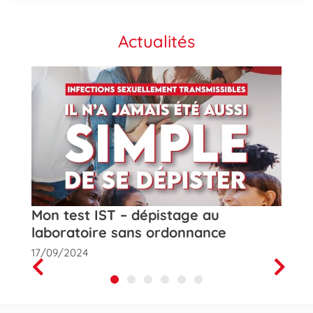
Actualités
t
Mon test IST – dépistage au
Rose
laboratoire sans ordonnance
de la
17/09/2024
01/10
Prev
Next