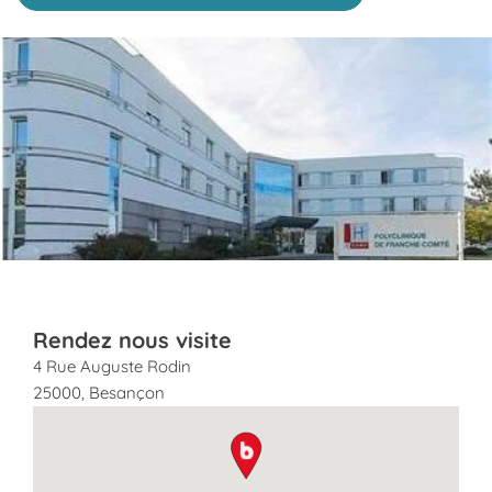
Click to View in Slide Show
Rendez nous visite
4 Rue Auguste Rodin
25000
,
Besançon
map pin