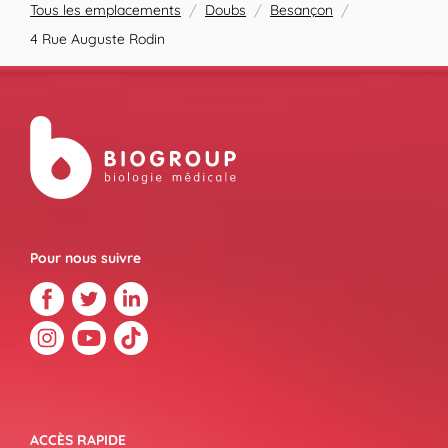
Tous les emplacements
/
Doubs
/
Besançon
/
4 Rue Auguste Rodin
Pour nous suivre
ACCÈS RAPIDE