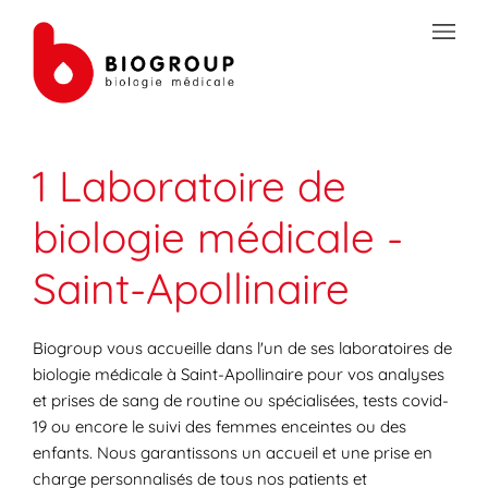
Skip to content
Link to main website
Open mobile menu
Return to Nav
Link Opens in New Tab
Link Opens in New Tab
Link Opens in New Tab
Link Opens in New Tab
Link Opens in New Tab
Link Opens in New Tab
Link Opens in New Tab
TRANSMISSION SÉCURISÉE DE DOCUMENTS
1 Laboratoire de
PRÉPAREZ VOS ANALYSES
biologie médicale -
LES SPÉCIALITÉS DE LA BIOLOGIE
Saint-Apollinaire
VOTRE ESPACE PATIENT
LES ACTUALITÉS SANTÉ
Biogroup vous accueille dans l'un de ses laboratoires de
biologie médicale à Saint-Apollinaire pour vos analyses
et prises de sang de routine ou spécialisées, tests covid-
19 ou encore le suivi des femmes enceintes ou des
enfants. Nous garantissons un accueil et une prise en
charge personnalisés de tous nos patients et