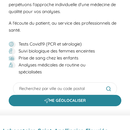
perpétuons l'approche individuelle d'une médecine de
qualité pour vos analyses.
A l'écoute du patient, au service des professionnels de
santé.
Tests Covid19 (PCR et sérologie)
Suivi biologique des femmes enceintes
Prise de sang chez les enfants
Analyses médicales de routine ou
spécialisées
City, State/Province, Zip or City & Country
Submit a s
ME GÉOLOCALISER