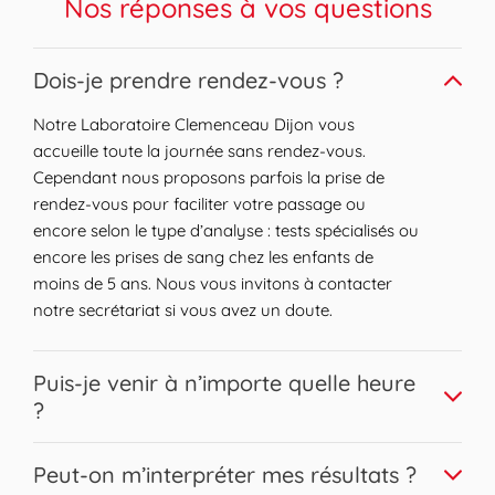
Nos réponses à vos questions
Expand or collapse answer
Dois-je prendre rendez-vous ?
Notre Laboratoire Clemenceau Dijon vous
accueille toute la journée sans rendez-vous.
Cependant nous proposons parfois la prise de
rendez-vous pour faciliter votre passage ou
encore selon le type d’analyse : tests spécialisés ou
encore les prises de sang chez les enfants de
moins de 5 ans. Nous vous invitons à contacter
notre secrétariat si vous avez un doute.
Expand or collapse answer
Puis-je venir à n’importe quelle heure
?
Nous vous accueillons sur une large plage horaire.
Expand or collapse answer
Peut-on m’interpréter mes résultats ?
Les prises de sang peuvent être réalisées pour la