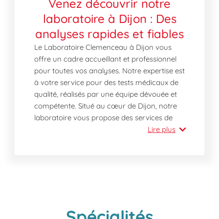
Venez découvrir notre
laboratoire à Dijon : Des
analyses rapides et fiables
Le Laboratoire Clemenceau à Dijon vous
offre un cadre accueillant et professionnel
pour toutes vos analyses. Notre expertise est
à votre service pour des tests médicaux de
qualité, réalisés par une équipe dévouée et
compétente. Situé au cœur de Dijon, notre
laboratoire vous propose des services de
proximité alliant rapidité et confidentialité.
Lire plus
Pourquoi nous rendre visite dès aujourd'hui
à Dijon ? Profitez de l'expertise de notre
laboratoire au cœur de Dijon sans besoin de
rendez-vous. Nos équipements garantissent
des résultats précis et rapides. Vous serez
accueilli avec bienveillance par notre
Spécialités