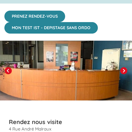
PRENEZ RENDEZ-VOUS
MON TEST IST - DEPISTAGE SANS ORDO
Click to View in Slide Show
Previous
Next
Rendez nous visite
4 Rue André Malraux