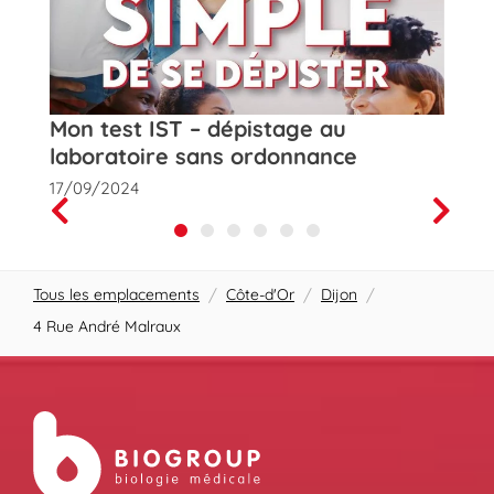
t
Mon test IST – dépistage au
Rose
laboratoire sans ordonnance
de la
17/09/2024
01/10
Prev
Next
Tous les emplacements
/
Côte-d'Or
/
Dijon
/
4 Rue André Malraux