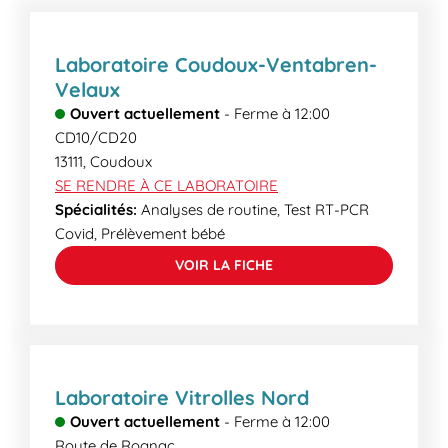
laboratoire. Certains examens plus spécialisés
peuvent demander un délai supplémentaire. Lors
de votre venue, nos secrétaires médicales
Laboratoire Coudoux-Ventabren-
pourront vous informer des délais de rendu.
Velaux
Ouvert actuellement
-
Ferme à
12:00
CD10/CD20
13111
,
Coudoux
SE RENDRE À CE LABORATOIRE
Spécialités:
Analyses de routine, Test RT-PCR
Covid, Prélèvement bébé
VOIR LA FICHE
Laboratoire Vitrolles Nord
Ouvert actuellement
-
Ferme à
12:00
Route de Rognac