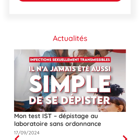
Actualités
t
Mon test IST – dépistage au
Rose
laboratoire sans ordonnance
de la
17/09/2024
01/10
Prev
Next