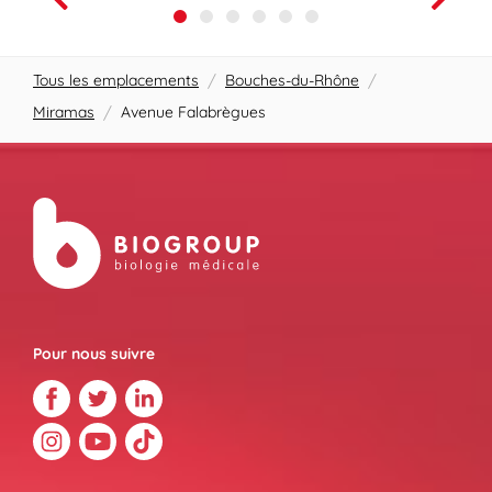
Tous les emplacements
/
Bouches-du-Rhône
/
Miramas
/
Avenue Falabrègues
Pour nous suivre