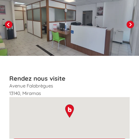
Previous
Next
Rendez nous visite
Avenue Falabrègues
13140
,
Miramas
map pin