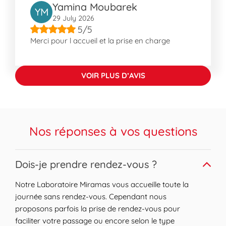
Yamina Moubarek
Ruches, offrant un environnement
YM
résidentiel paisible. On y trouve le lieu
29 July 2026
5/5
historique de Miramas le Vieux et des
Merci pour l accueil et la prise en charge
éléments culturels comme le Monument aux
Morts. Pour les amateurs de nature, le Pont
de Fumet est un point d'intérêt à découvrir.
VOIR PLUS D’AVIS
La ville est bien desservie, facilitant les
déplacements quotidiens et offrant divers
avantages pratiques aux habitants et
visiteurs.
Nos réponses à vos questions
Expand or collapse answer
Dois-je prendre rendez-vous ?
Notre Laboratoire Miramas vous accueille toute la
journée sans rendez-vous. Cependant nous
proposons parfois la prise de rendez-vous pour
faciliter votre passage ou encore selon le type