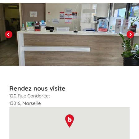
Click to View in Slide Show
Previous
Next
Rendez nous visite
120 Rue Condorcet
13016
,
Marseille
map pin