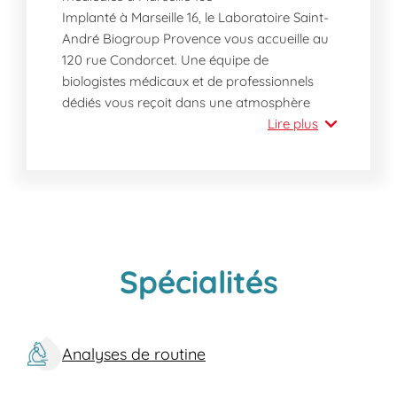
Implanté à Marseille 16, le Laboratoire Saint-
André Biogroup Provence vous accueille au
120 rue Condorcet. Une équipe de
biologistes médicaux et de professionnels
dédiés vous reçoit dans une atmosphère
chaleureuse, pour toutes vos analyses
Lire plus
médicales.
Les services proposés
Ce laboratoire d'analyse médicale à
Marseille 16 couvre un large panel
d'examens :
Spécialités
Prises de sang et bilans sanguins de
routine
Dépistages spécialisés
Prélèvement bébé
Analyses de routine
Analyses sur prescription, des
examens courants aux plus spécifiques