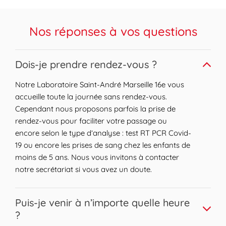
Le laboratoire est conventionné, ce qui
facilite la prise en charge par l'Assurance
Nos réponses à vos questions
Maladie. Membre du réseau Biogroup
Provence, présent dans toute la France,
notre équipe s'appuie sur des protocoles
Expand or collapse answer
Dois-je prendre rendez-vous ?
qualité exigeants et une expertise reconnue
Notre Laboratoire Saint-André Marseille 16e vous
pour vous garantir des résultats fiables.
accueille toute la journée sans rendez-vous.
Cependant nous proposons parfois la prise de
rendez-vous pour faciliter votre passage ou
encore selon le type d’analyse : test RT PCR Covid-
19 ou encore les prises de sang chez les enfants de
moins de 5 ans. Nous vous invitons à contacter
notre secrétariat si vous avez un doute.
Expand or collapse answer
Puis-je venir à n’importe quelle heure
?