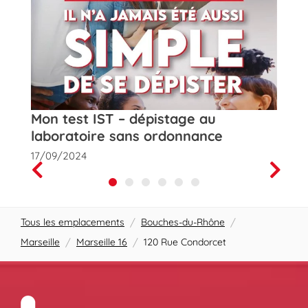
t
Mon test IST – dépistage au
Rose
laboratoire sans ordonnance
de la
17/09/2024
01/10
Prev
Next
Tous les emplacements
/
Bouches-du-Rhône
/
Marseille
/
Marseille 16
/
120 Rue Condorcet