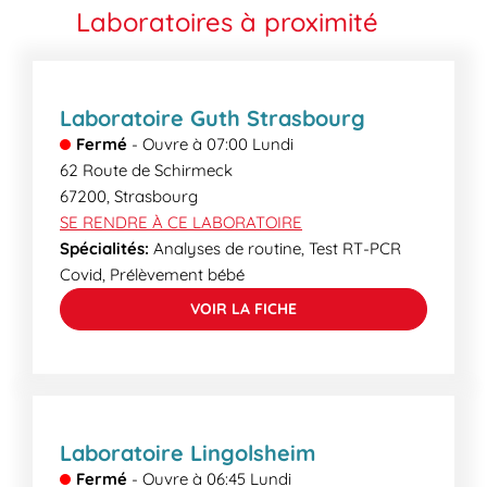
écologique, sous forme de mail crypté ou en
vous sur les heures limites de prélèvements dans le
Laboratoires à proximité
accédant au serveur de résultat sécurisé de votre
champ « horaire ».
laboratoire. Certains examens plus spécialisés
peuvent demander un délai supplémentaire. Lors
de votre venue, nos secrétaires médicales
Laboratoire Guth Strasbourg
pourront vous informer des délais de rendu.
Fermé
-
Ouvre à
07:00
Lundi
62 Route de Schirmeck
67200
,
Strasbourg
SE RENDRE À CE LABORATOIRE
Spécialités:
Analyses de routine, Test RT-PCR
Covid, Prélèvement bébé
VOIR LA FICHE
Laboratoire Lingolsheim
Fermé
-
Ouvre à
06:45
Lundi