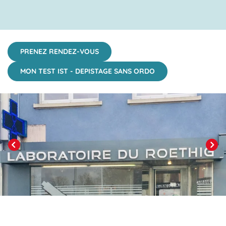
PRENEZ RENDEZ-VOUS
MON TEST IST - DEPISTAGE SANS ORDO
Click to View in Slide Show
Previous
Next