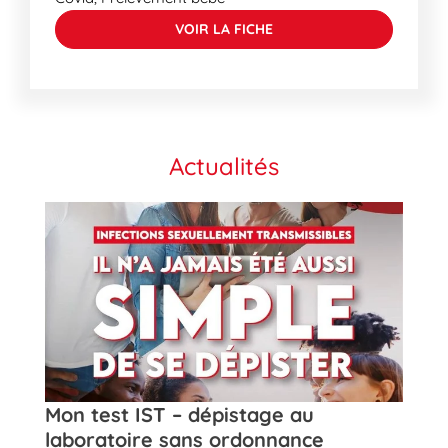
VOIR LA FICHE
Actualités
t
Mon test IST – dépistage au
Rose
laboratoire sans ordonnance
de la