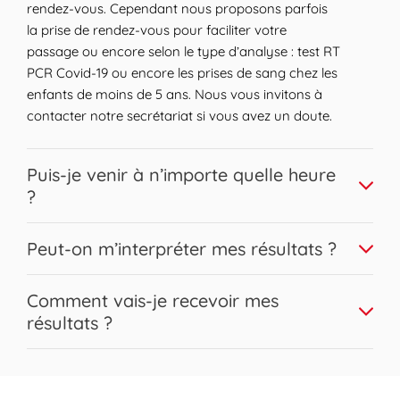
rendez-vous. Cependant nous proposons parfois
la prise de rendez-vous pour faciliter votre
passage ou encore selon le type d’analyse : test RT
PCR Covid-19 ou encore les prises de sang chez les
enfants de moins de 5 ans. Nous vous invitons à
contacter notre secrétariat si vous avez un doute.
Expand or collapse answer
Puis-je venir à n’importe quelle heure
?
Nous vous accueillons sur une large plage horaire.
Expand or collapse answer
Peut-on m’interpréter mes résultats ?
Les prises de sang peuvent être réalisées pour la
plupart sans contrainte horaire en respectant les
Bien sûr, nos biologistes Biogroup sont disponibles
Expand or collapse answer
conditions de jeûne éventuelles. Afin d’assurer une
Comment vais-je recevoir mes
pour répondre à l’ensemble de vos questions et
fiabilité optimale des résultats en évitant le
résultats ?
interpréter en toute confidentialité vos résultats,
stockage de votre prélèvement sur site, il est
demandez-le à l’accueil !
Classiquement, vous recevrez vos résultats le jour
possible que nous ne réalisions plus les prises de
même, par voie électronique, plus rapide et plus
sang à partir d’une certaine heure. Renseignez-