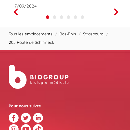
17/09/2024
01/10
Prev
Next
Tous les emplacements
/
Bas-Rhin
/
Strasbourg
/
205 Route de Schirmeck
Pour nous suivre