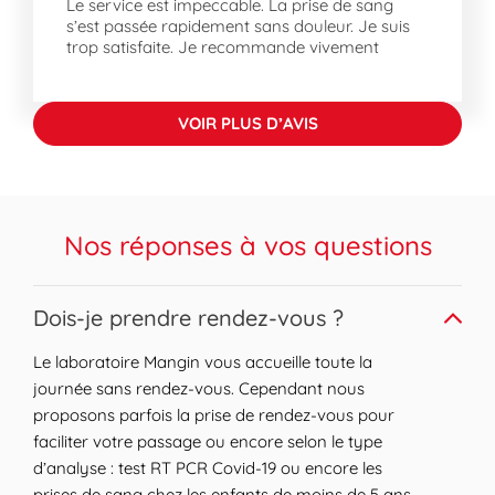
Le service est impeccable. La prise de sang
Strasbourg, les arrêts Aristide Briand sont
s’est passée rapidement sans douleur. Je suis
aussi pratiques, desservis par les bus 30, 31,
trop satisfaite. Je recommande vivement
N2 et le tram D.
Notre laboratoire est également accessible
en voiture.
VOIR PLUS D’AVIS
À propos de Strasbourg
Strasbourg, ville historique et dynamique,
offre un cadre de vie pratique. Située dans
Nos réponses à vos questions
l'Eurométropole, elle présente des quartiers
divers comme Neudorf et l'Esplanade,
chacun avec son charme. Profitez de
Expand or collapse answer
Dois-je prendre rendez-vous ?
balades aux Squares de Chalampe et de la
Ménagerie ou explorez des œuvres comme
Le laboratoire Mangin vous accueille toute la
Le Minotaure de Strasbourg. Découvrez le
journée sans rendez-vous. Cependant nous
Palais du Rhin et le Palais Universitaire,
proposons parfois la prise de rendez-vous pour
témoins du riche patrimoine culturel de la
faciliter votre passage ou encore selon le type
ville. Ne manquez pas une visite à la
d’analyse : test RT PCR Covid-19 ou encore les
Cathédrale Notre Dame de Strasbourg, un
prises de sang chez les enfants de moins de 5 ans.