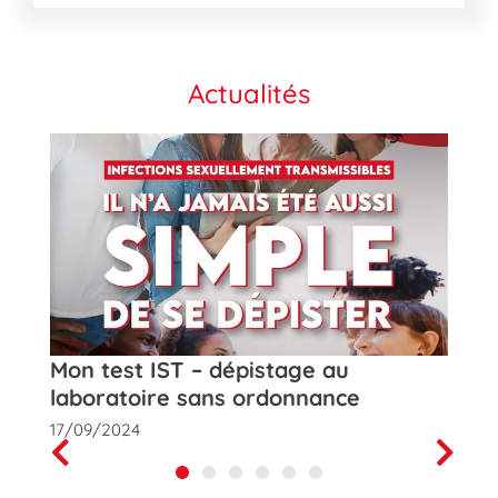
Actualités
t
Mon test IST – dépistage au
Rose
laboratoire sans ordonnance
de la
17/09/2024
01/10
Prev
Next