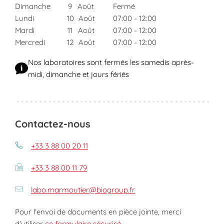
Dimanche
9
Août
Fermé
Lundi
10
Août
07:00
-
12:00
Mardi
11
Août
07:00
-
12:00
Mercredi
12
Août
07:00
-
12:00
Nos laboratoires sont fermés les samedis après-
midi, dimanche et jours fériés
Contactez-nous
+33 3 88 00 20 11
+33 3 88 00 11 79
labo.marmoutier@biogroup.fr
Pour l'envoi de documents en pièce jointe, merci
d'utiliser
ce formulaire sécurisé