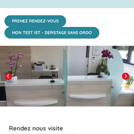
PRENEZ RENDEZ-VOUS
MON TEST IST - DEPISTAGE SANS ORDO
Click to View in Slide Show
Previous
Next
Rendez nous visite