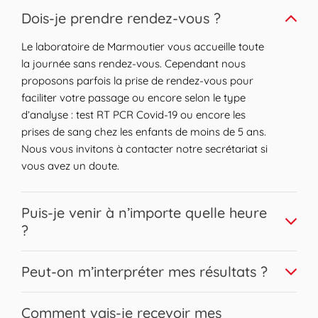
Expand or collapse answer
Dois-je prendre rendez-vous ?
Le laboratoire de Marmoutier vous accueille toute
la journée sans rendez-vous. Cependant nous
proposons parfois la prise de rendez-vous pour
faciliter votre passage ou encore selon le type
d’analyse : test RT PCR Covid-19 ou encore les
prises de sang chez les enfants de moins de 5 ans.
Nous vous invitons à contacter notre secrétariat si
vous avez un doute.
Expand or collapse answer
Puis-je venir à n’importe quelle heure
?
Nous vous accueillons sur une large plage horaire.
Expand or collapse answer
Peut-on m’interpréter mes résultats ?
Les prises de sang peuvent être réalisées pour la
plupart sans contrainte horaire en respectant les
Bien sûr, nos biologistes Biogroup sont disponibles
Expand or collapse answer
conditions de jeûne éventuelles. Afin d’assurer une
Comment vais-je recevoir mes
pour répondre à l’ensemble de vos questions et