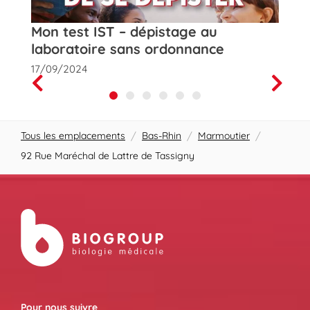
t
Mon test IST – dépistage au
Rose
laboratoire sans ordonnance
de la
17/09/2024
01/10
Prev
Next
Tous les emplacements
/
Bas-Rhin
/
Marmoutier
/
92 Rue Maréchal de Lattre de Tassigny
Pour nous suivre