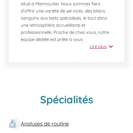
situé à Marmoutier. Nous sommes fiers
d'offrir une variété de services, des bilans
sanguins aux tests spécialisés, le tout dans
une atmosphère accueillante et
professionnelle. Proche de chez vous, notre
équipe dédiée est prête à vous
accompagner avec efficacité et discrétion.
Lire plus
Pourquoi nous rendre visite dès aujourd'hui
à Marmoutier ?
Choisir notre laboratoire, c'est opter pour
l'expertise et la disponibilité. Notre équipe,
composée de techniciens de laboratoire,
d'infirmiers et de biologistes compétents est
Spécialités
à votre écoute pour répondre à vos besoins
immédiats sans rendez-vous préalable. Nos
installations impeccables et bien situées
Analyses de routine
permettent un accès facile et rapide. De
plus, nous garantissons des délais d'attente