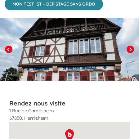
MON TEST IST - DEPISTAGE SANS ORDO
Click to View in Slide Show
Previous
Next
Rendez nous visite
1 Rue de Gambsheim
67850
,
Herrlisheim
map pin