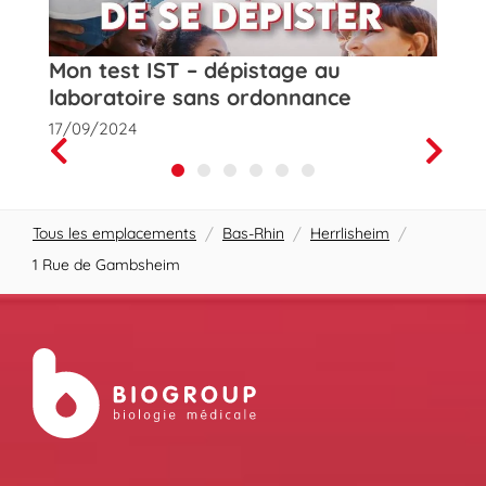
t
Mon test IST – dépistage au
Rose
laboratoire sans ordonnance
de la
17/09/2024
01/10
Prev
Next
Tous les emplacements
/
Bas-Rhin
/
Herrlisheim
/
1 Rue de Gambsheim