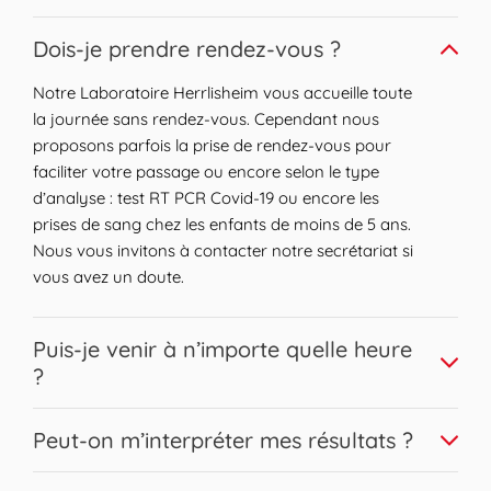
Expand or collapse answer
Dois-je prendre rendez-vous ?
Notre Laboratoire Herrlisheim vous accueille toute
la journée sans rendez-vous. Cependant nous
proposons parfois la prise de rendez-vous pour
faciliter votre passage ou encore selon le type
d’analyse : test RT PCR Covid-19 ou encore les
prises de sang chez les enfants de moins de 5 ans.
Nous vous invitons à contacter notre secrétariat si
vous avez un doute.
Expand or collapse answer
Puis-je venir à n’importe quelle heure
?
Nous vous accueillons sur une large plage horaire.
Expand or collapse answer
Peut-on m’interpréter mes résultats ?
Les prises de sang peuvent être réalisées pour la
plupart sans contrainte horaire en respectant les
Bien sûr, nos biologistes Biogroup sont disponibles