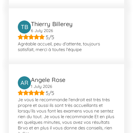
connecté aux alentours de Strasbourg. Les
habitants peuvent profiter de plusieurs
espaces verts comme le Jardin de la
Résistance et le Parc Guirbaden. Proche de
Thierry Billerey
TB
La Robertsau et de Neudorf, Bischheim
6 July 2026
dispose de bonnes infrastructures, incluant
5/5
Agréable accueil, peu d’attente, toujours
des squares comme celui de la Glacière ou
satisfait, merci à toutes l’équipe
Tivoli. En outre, les arrêts de transport tels
que Place de Bordeaux facilitent largement
les déplacements quotidiens, rendant la ville
accessible à tous.
Angele Rose
AR
1 July 2026
5/5
Je vous le recommande l’endroit est très très
propre et aussi ils sont très accueillants et
lorsqu’ils vous font les examens vous ne sentez
rien du tout. Je vous le recommande Et en plus
en quelques minutes, vous avez vos résultats
Brvo et en plus il vous donne des conseils, rien