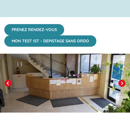
PRENEZ RENDEZ-VOUS
MON TEST IST - DEPISTAGE SANS ORDO
Click to View in Slide Show
Previous
Next