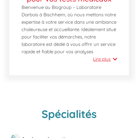
Bienvenue au Biogroup – Laboratoire
Darbois à Bischheim, où nous mettons notre
expertise à votre service dans une ambiance
chaleureuse et accueillante. Idéalement situé
pour faciliter vos démarches, notre
laboratoire est dédié à vous offrir un service
rapide et fiable pour vos analyses
médicales.
Lire plus
Pourquoi choisir notre laboratoire
aujourd'hui à Bischheim ?
Venez-nous voir aujourd'hui sans rendez-
vous pour profiter d'un service rapide,
professionnel et personnalisé. Avec notre
équipe compétente, nous garantissons des
Spécialités
résultats précis et rapides. Notre localisation
en cœur de Bischheim permet un accès aisé
aux services médicaux nécessaires.