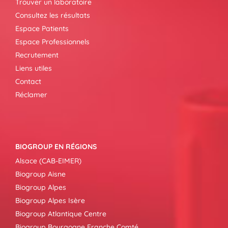
Trouver un laboratoire
Consultez les résultats
Espace Patients
Espace Professionnels
Recrutement
Liens utiles
Contact
Réclamer
BIOGROUP EN RÉGIONS
Alsace (CAB-EIMER)
Biogroup Aisne
Biogroup Alpes
Biogroup Alpes Isère
Biogroup Atlantique Centre
Biogroup Bourgogne Franche Comté