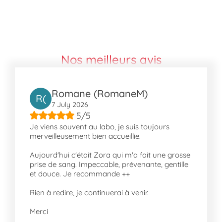
laboratoire s'engagent à vous fournir
des analyses fiables et sécurisées,
respectant votre confidentialité.
Comment nous trouver à Bischheim ?
Nos meilleurs avis
Retrouvez-nous facilement en utilisant les
transports en commun : les lignes de bus 70,
C3, et N1 s'arrêtent près de notre laboratoire,
Romane (RomaneM)
notamment à Cheval Blanc et à Malterie. Les
R(
7 July 2026
arrêts de bus à proximité tels que Voltaire
5/5
facilitent également votre accès. Nous
Je viens souvent au labo, je suis toujours
sommes situés non loin de l'intersection
merveilleusement bien accueillie.
avec des institutions médicales de renom
pour votre plus grande commodité.
Aujourd'hui c'était Zora qui m'a fait une grosse
prise de sang. Impeccable, prévenante, gentille
Notre laboratoire est également accessible
et douce. Je recommande ++
en voiture.
Rien à redire, je continuerai à venir.
À propos de Bischheim
Merci
Bischheim est un quartier vivant et bien