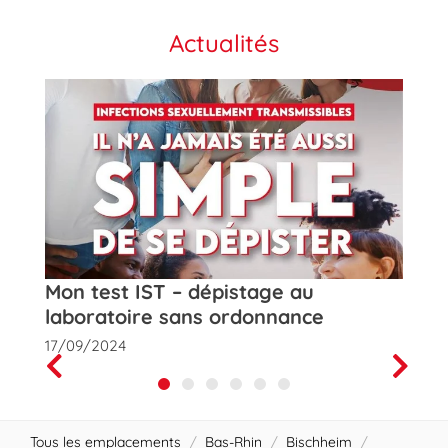
Actualités
t
Mon test IST – dépistage au
Rose
laboratoire sans ordonnance
de la
17/09/2024
01/10
Prev
Next
Tous les emplacements
/
Bas-Rhin
/
Bischheim
/