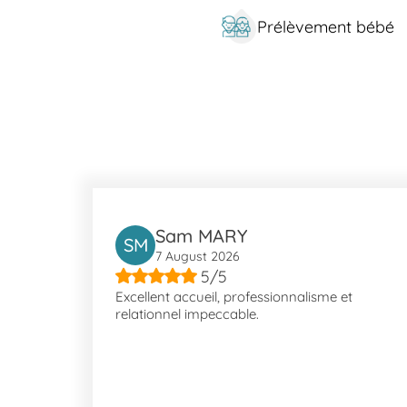
662), 'Maintenon' (Bus 2, N2), 'Maréchal Joffre' (Bus 10,
Prélèvement bébé
pratiques pour vous rendre chez nous. Nous sommes ég
Située à Cannes, notre localisation bénéficie d'un cadr
Grasse et La Bocca. Cannes est connue pour le Palais d
Square Léo Callandry ou le Jardin Montfleury offrent d
ville dynamique et accueillante.
Sam MARY
SM
7 August 2026
5/5
Excellent accueil, professionnalisme et
relationnel impeccable.