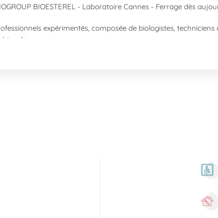
BIOGROUP BIOESTEREL - Laboratoire Cannes - Ferrage dès aujourd
ofessionnels expérimentés, composée de biologistes, techniciens d
 bien-être.
central à Cannes, à proximité du Palais des Festivals et la Tour 
attente réduits et de résultats rapides pour vos analyses médical
arantissons la confidentialité et la sécurité de vos informations p
?
 proposons une large gamme de services pour répondre à vos be
sang, bilans sanguins, et prélèvements sanguins sans rendez-vous
 et COVID-19 (PCR et antigéniques).
e alimentaire, test d’intolérance alimentaire et tests de diabète ges
our le diabète, dépistages divers (hématochromatose, etc.), et an
rd de la Ferrage. Vous pouvez nous rejoindre facilement grâce aux