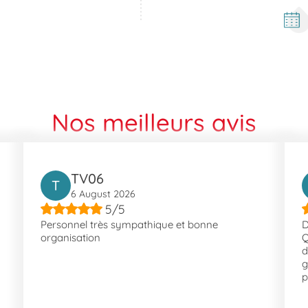
 22, City), 'Pont Carnot' (Bus 2, 6A, N2, 10, 22, 662, 832) et 'Les Al
alement à proximité immédiate du centre-ville et facilement acc
e pratique et agréable. Le laboratoire se trouve à proximité des q
es festivals et des congrès, un lieu incontournable qui attire de
es espaces de loisirs et de promenade. L'accessibilité à ces lieux
Nos meilleurs avis
TV06
T
6 August 2026
5/5
Personnel très sympathique et bonne
D
organisation
Q
d
g
p