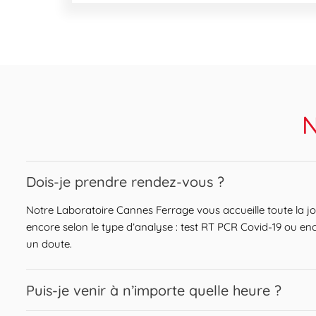
N
Expand or collapse answer
Dois-je prendre rendez-vous ?
Notre Laboratoire Cannes Ferrage vous accueille toute la j
encore selon le type d’analyse : test RT PCR Covid-19 ou enc
un doute.
Expand or collapse answer
Puis-je venir à n’importe quelle heure ?