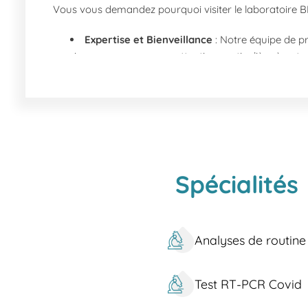
Vous vous demandez pourquoi visiter le laboratoire 
Expertise et Bienveillance
: Notre équipe de pr
rigoureuses avec une attention particulière à votre
Proximité et Accès Facile
: Notre emplacement 
facilement accessible.
Rapidité et Efficacité
: Bénéficiez de délais d'
Intimité et Sécurisation des Données
: Nous g
Quels sont les services que nous proposons à Cannes
Au laboratoire BIOGROUP BIOESTEREL de Cannes, nous
Spécialités
Prise de Sang et Prélevements
: Analyses de 
Dépistages
: Tests de dépistage MST, IST, HPV,
Tests Spécialisés
: Tests de Huhner, Test allergi
Analyses de routine
Diagnostics de Santé Générale
: Test HbA1c p
Comment nous trouver à Cannes ?
Test RT-PCR Covid
Notre laboratoire est idéalement situé sur le bouleva