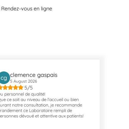
lées' (Bus 10, 22, City) offrent plusieurs options
Rendez-vous en ligne
essibles depuis les principaux axes de Cannes.
uartiers animés tels que Riou - Petit Juas - Av. De
s visiteurs du monde entier. Les espaces verts comme le
 pratiques et de vie quotidienne fait de Cannes une
clemence gaspais
cg
5 August 2026
5/5
u personnel de qualité!
ue ce soit au niveau de l’accueil ou bien
urant notre consultation, je recommande
randement ce Laboratoire rempli de
ersonnes dévoué et attentive aux patients!