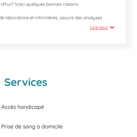
'hui? Voici quelques bonnes raisons :
e laboratoire et infirmières, assure des analyses
Lire plus
de l'Horloge de Notre Dame de l'Espérance, est
es, même sans rendez-vous.
ersonnelles et médicales.
soins de santé, parmi lesquels :
Services
.
tationnel.
Accès handicapé
alyse de groupe sanguin.
Prise de sang à domicile
 transports en commun : la station 'La Ferrage' (Bus