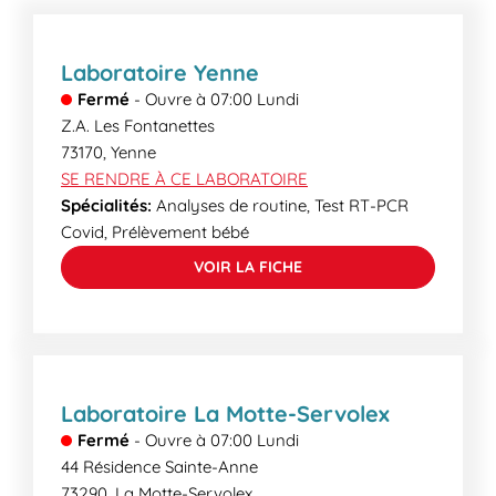
délai supplémentaire. Lors de votre venue, nos
secrétaires médicales pourront vous informer des
délais de rendu.
Laboratoire Yenne
Fermé
-
Ouvre à
07:00
Lundi
Z.A. Les Fontanettes
73170
,
Yenne
SE RENDRE À CE LABORATOIRE
Spécialités:
Analyses de routine, Test RT-PCR
Covid, Prélèvement bébé
VOIR LA FICHE
Laboratoire La Motte-Servolex
Fermé
-
Ouvre à
07:00
Lundi
44 Résidence Sainte-Anne
73290
,
La Motte-Servolex