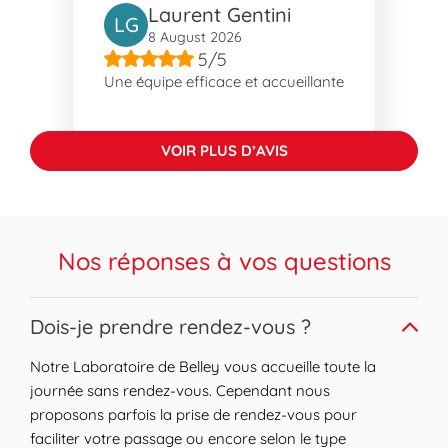
Laurent Gentini
contactez-nous, nous serons ravis de vous
LG
8 August 2026
guider.
5/5
Notre laboratoire est également accessible
Une équipe efficace et accueillante
en voiture.
À propos de Belley
VOIR PLUS D’AVIS
Belley est une ville pratique pour résider
avec de nombreux avantages quotidiens à
proximité. Parmi les lieux notables, les Prés
de Sonod offrent un espace vert agréable,
Nos réponses à vos questions
tandis que le Château Larron et la
Communauté de Communes Bugey Sud
contribuent à la richesse culturelle locale.
Expand or collapse answer
Dois-je prendre rendez-vous ?
Les ponts de Bognens et d'Andert sont des
points d'accès fonctionnels facilitant la
Notre Laboratoire de Belley vous accueille toute la
mobilité dans la région. La ville est bien
journée sans rendez-vous. Cependant nous
connectée, offrant ainsi un style de vie
proposons parfois la prise de rendez-vous pour
confortable pour ses habitants.
faciliter votre passage ou encore selon le type