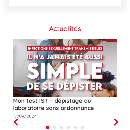
Actualités
t
Mon test IST – dépistage au
Rose
laboratoire sans ordonnance
de la
17/09/2024
01/10
Prev
Next