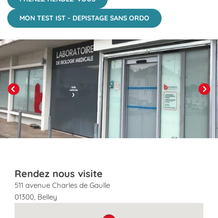
MON TEST IST - DEPISTAGE SANS ORDO
Click to View in Slide Show
Previous
Next
Rendez nous visite
511 avenue Charles de Gaulle
01300
,
Belley
map pin